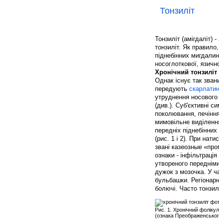
Тонзиліт
Тонзиліт (амігдаліт) 
тонзиліт. Як правило
піднебінних мигдалин
носоглоткової, язичн
Хронічний тонзиліт
Однак існує так зван
передують
скарлати
утруднення носового
(див.). Суб'єктивні с
поколювання, печіння.
мимовільне виділення
передніх піднебінних
(рис. 1 і 2). При нат
звані казеозные «про
ознаки - інфільтрація
утвореного передніми
дужок з мозочка. У ч
бульбашки. Регіонарні
болючі. Часто тонзи
Рис. 1. Хронічний фолікул
(ознака Преображенського)