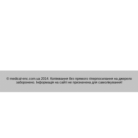
© medical-enc.com.ua 2014. Копіювання без прямого гіперпосилання на джерело
заборонено. Інформація на сайті не призначена для самолікування!