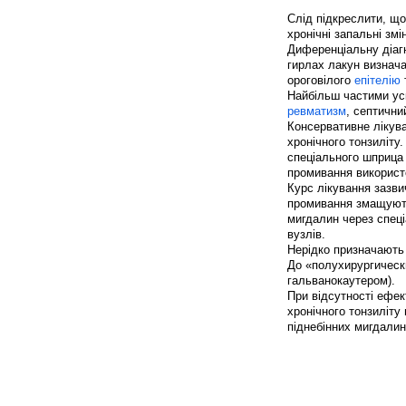
Слід підкреслити, що
хронічні запальні зм
Диференціальну діаг
гирлах лакун визнача
ороговілого
епітелію
Найбільш частими ус
ревматизм
, септичн
Консервативне лікув
хронічного тонзиліт
спеціального шприца
промивання використ
Курс лікування зазви
промивання змащуют
мигдалин через спец
вузлів.
Нерідко призначают
До «полухирургическ
гальванокаутером).
При відсутності ефек
хронічного тонзиліту
піднебінних мигдалин