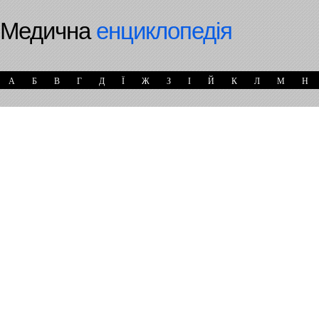
Медична
енциклопедія
А
Б
В
Г
Д
Ї
Ж
З
І
Й
К
Л
М
Н