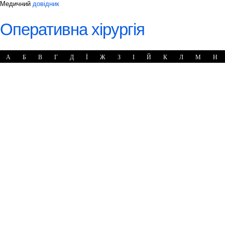
Медичний
довідник
Оперативна хірургія
А
Б
В
Г
Д
Ї
Ж
З
І
Й
К
Л
М
Н