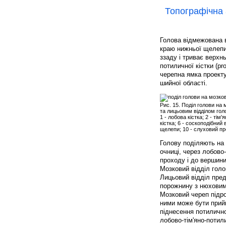
Топографічна 
Голова відмежована в
краю нижньої щелепи 
ззаду і триває верхнь
потиличної кістки (pro
черепна ямка проекту
шийної області.
Рис. 15. Поділ голови на 
та лицьовим відділом гол
1 - лобова кістка; 2 - тім'
кістка; 6 - соскоподібний
щелепи; 10 - слуховий про
Голову поділяють на
очниці, через лобово
проходу і до вершини
Мозковий відділ голо
Лицьовий відділ пред
порожнину з нюховим
Мозковий череп підро
ними може бути прий
піднесення потилично
лобово-тім'яно-потил