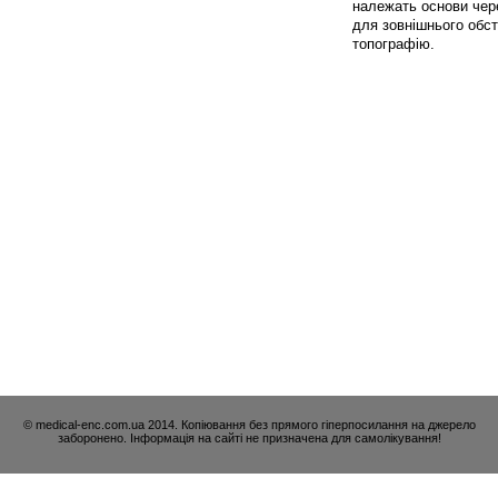
належать основи чере
для зовнішнього обст
топографію.
© medical-enc.com.ua 2014. Копіювання без прямого гіперпосилання на джерело
заборонено. Інформація на сайті не призначена для самолікування!