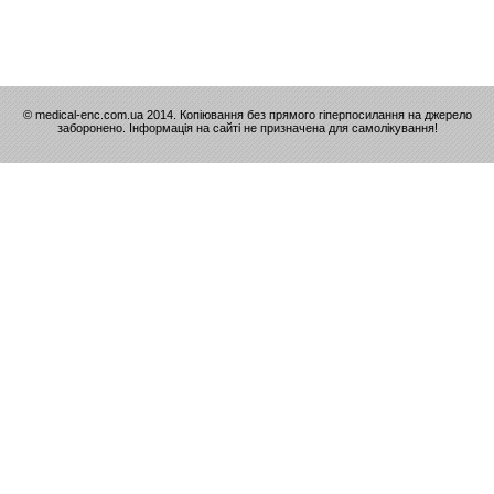
© medical-enc.com.ua 2014. Копіювання без прямого гіперпосилання на джерело
заборонено. Інформація на сайті не призначена для самолікування!