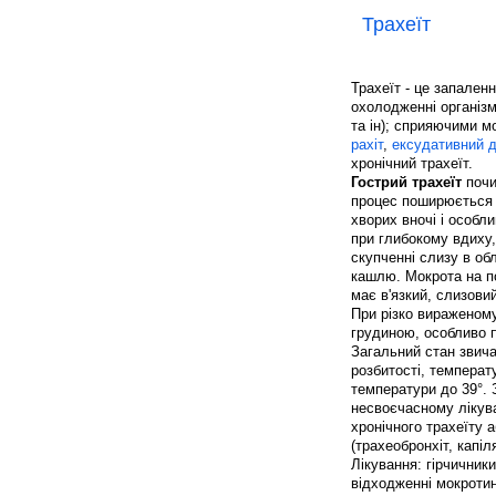
Трахеїт
Трахеїт - це запален
охолодженні організм
та ін); сприяючими м
рахіт
,
ексудативний д
хронічний трахеїт.
Гострий трахеїт
почи
процес поширюється 
хворих вночі і особл
при глибокому вдиху,
скупченні слизу в об
кашлю. Мокрота на по
має в'язкий, слизовий
При різко вираженому 
грудиною, особливо п
Загальний стан звича
розбитості, температ
температури до 39°. 
несвоєчасному лікув
хронічного трахеїту 
(трахеобронхіт, капіл
Лікування: гірчичники
відходженні мокротин