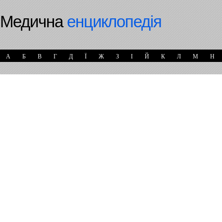
Медична
енциклопедія
А
Б
В
Г
Д
Ї
Ж
З
І
Й
К
Л
М
Н