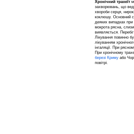
Хронічний трахеїт
мо
захворювань, що веду
хвороби серця, нирок
коклюшу. Основний си
деяких випадках при 
мокрота рясна, слизи
виявляється. Перебі
Лікування повинно бу
лікуванням хронічного
інгаляції. При рясно
При хронічному трахе
березі Криму
або Чор
повітрі.