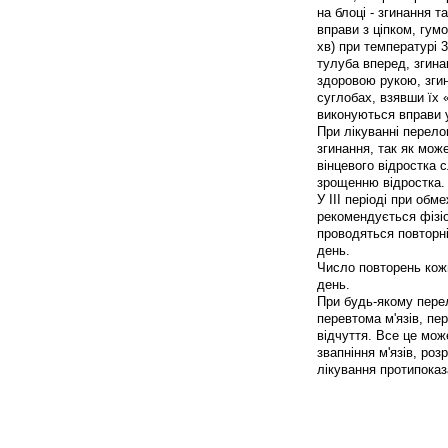
на блоці - згинання т
вправи з ціпком, гумо
хв) при температурі 3
тулуба вперед, згина
здоровою рукою, згин
суглобах, взявши їх «в
виконуються вправи у 
При лікуванні перело
згинання, так як мож
вінцевого відростка 
зрощенню відростка.
У III періоді при обм
рекомендується фізіо
проводяться повторні
день.
Число повторень кожно
день.
При будь-якому перел
перевтома м'язів, пе
відчуття. Все це мож
звапніння м'язів, роз
лікування протипока