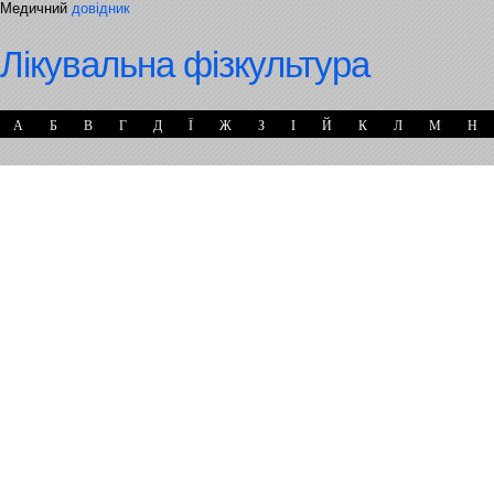
Медичний
довідник
Лікувальна фізкультура
А
Б
В
Г
Д
Ї
Ж
З
І
Й
К
Л
М
Н