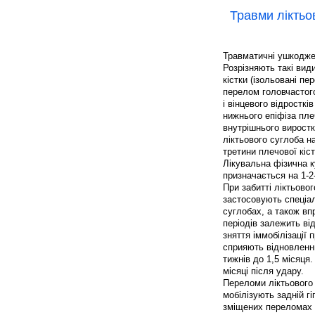
Травми ліктьо
Травматичні ушкоджен
Розрізняють такі вид
кістки (ізольовані пе
перелом головчастого
і вінцевого відросткі
нижнього епіфіза плеч
внутрішнього виростка
ліктьового суглоба н
третини плечової кіст
Лікувальна фізична 
призначається на 1-2
При забитті ліктьово
застосовують спеціал
суглобах, а також вп
періодів залежить ві
зняття іммобілізації 
сприяють відновленню
тижнів до 1,5 місяця
місяці після удару.
Переломи ліктьового
мобілізують задній гі
зміщених переломах (