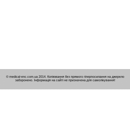
© medical-enc.com.ua 2014. Копіювання без прямого гіперпосилання на джерело
заборонено. Інформація на сайті не призначена для самолікування!