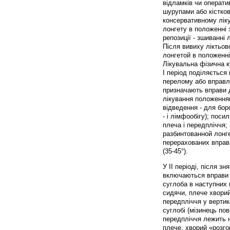
відламків чи операт
шурупами або кістков
консервативному ліку
лонгету в положенні з
репозиції - зшиванні 
Після вивиху ліктьов
лонгетой в положенні
Лікувальна фізична к
I період поділяється 
перелому або вправл
призначають вправи д
лікування положення
відведення - для бор
- і лімфообігу); поси
плеча і передпліччя;
разбинтованной лонге
перерахованих вправ 
(35-45°).
У II періоді, після зня
включаються вправи 
суглоба в наступних 
сидячи, плече хворий
передпліччя у вертик
суглобі (мізинець по
передпліччя лежить н
плече, хворий «розго