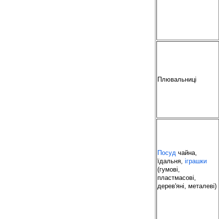
Плювальниці
Посуд
чайна,
їдальня,
іграшки
(гумові,
пластмасові,
дерев'яні, металеві)