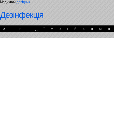
Медичний
довідник
Дезінфекція
А
Б
В
Г
Д
Ї
Ж
З
І
Й
К
Л
М
Н