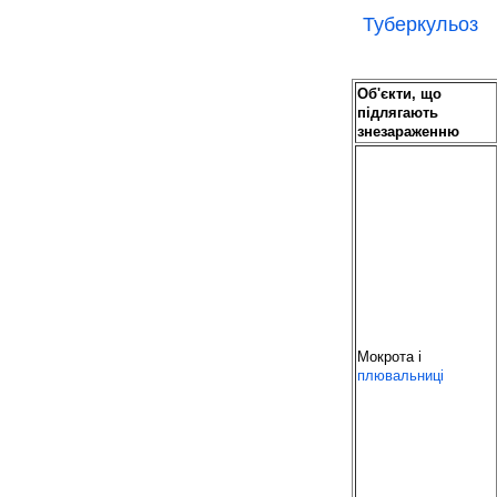
Туберкульоз
Об'єкти, що
підлягають
знезараженню
Мокрота і
плювальниці