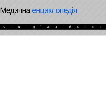
Медична
енциклопедія
А
Б
В
Г
Д
Ї
Ж
З
І
Й
К
Л
М
Н