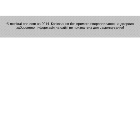
© medical-enc.com.ua 2014. Копіювання без прямого гіперпосилання на джерело
заборонено. Інформація на сайті не призначена для самолікування!