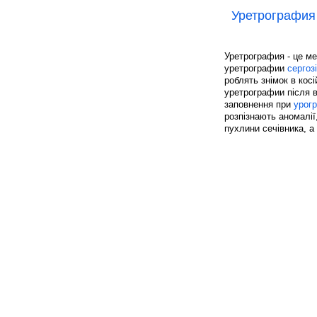
Уретрография
Уретрография - це ме
уретрографии
сергоз
роблять знімок в косі
уретрографии після 
заповнення при
урогр
розпізнають аномалії,
пухлини сечівника, а