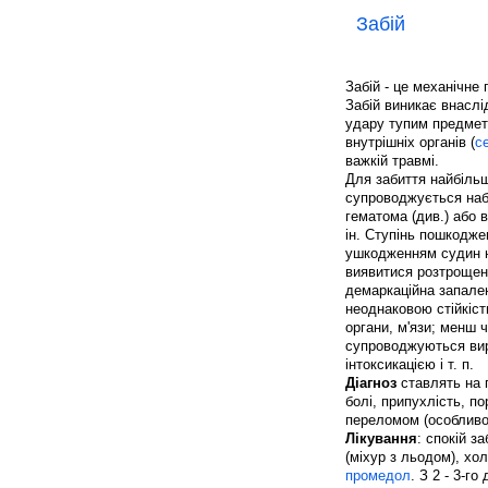
Забій
Забій - це механічне
Забій виникає внаслі
удару тупим предмето
внутрішніх органів (
с
важкій травмі.
Для забиття найбільш
супроводжується набр
гематома (див.) або 
ін. Ступінь пошкодже
ушкодженням судин н
виявитися розтрощен
демаркаційна запален
неоднаковою стійкіст
органи, м'язи; менш ч
супроводжуються вир
інтоксикацією і т. п.
Діагноз
ставлять на п
болі, припухлість, п
переломом (особливо
Лікування
: спокій з
(міхур з льодом), хо
промедол
. З 2 - 3-г