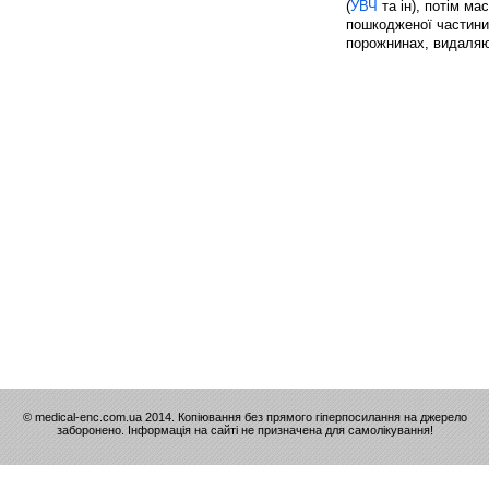
(
УВЧ
та ін), потім м
пошкодженої частини 
порожнинах, видаляю
© medical-enc.com.ua 2014. Копіювання без прямого гіперпосилання на джерело
заборонено. Інформація на сайті не призначена для самолікування!