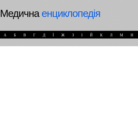
Медична
енциклопедія
А
Б
В
Г
Д
Ї
Ж
З
І
Й
К
Л
М
Н