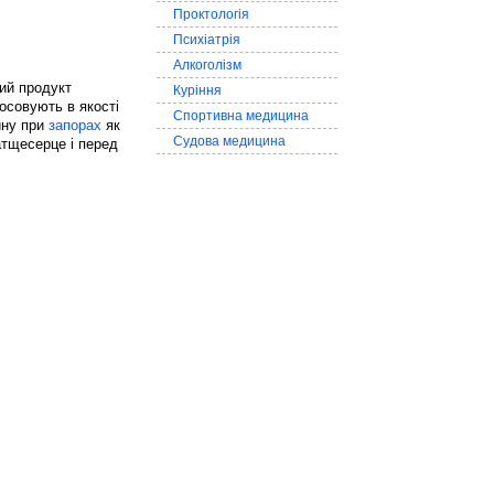
Проктологія
Психіатрія
Алкоголізм
ний продукт
Куріння
тосовують в якості
Спортивна медицина
ину при
запорах
як
Судова медицина
атщесерце і перед