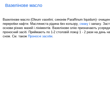
Вазелінове масло
Вазелінове масло (Oleum vaselini; синонім Paraffinum liquidum)- очище
переробки нафти. Масляниста рідина без кольору,
смаку
і запаху. Зас
основи різних мазей і лініментів. Вазелінове олію призначають усеред
проносний засіб. Приймають по 1-2 столовій ложці 1 - 2 рази на день н
сном. См. також
Проносні засоби
.