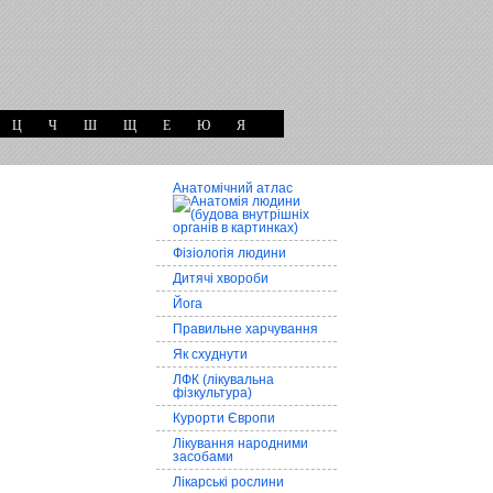
Ц
Ч
Ш
Щ
Е
Ю
Я
Анатомічний атлас
Фізіологія людини
Дитячі хвороби
Йога
Правильне харчування
Як схуднути
ЛФК (лікувальна
фізкультура)
Курорти Європи
Лікування народними
засобами
Лікарські рослини