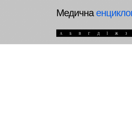
Медична
енцикло
А
Б
В
Г
Д
Ї
Ж
З