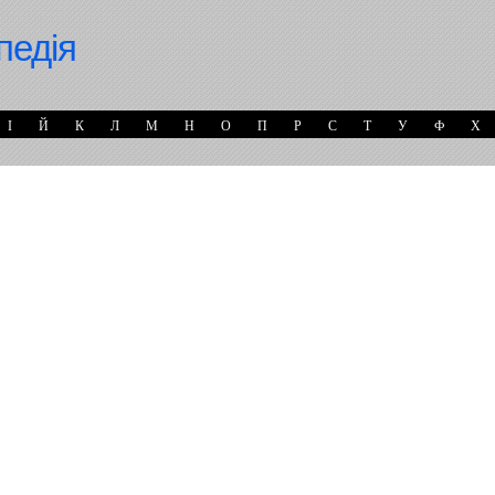
педія
І
Й
К
Л
М
Н
О
П
Р
С
Т
У
Ф
Х