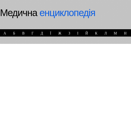
Медична
енциклопедія
А
Б
В
Г
Д
Ї
Ж
З
І
Й
К
Л
М
Н