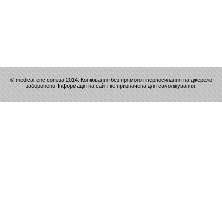
© medical-enc.com.ua 2014. Копіювання без прямого гіперпосилання на джерело
заборонено. Інформація на сайті не призначена для самолікування!