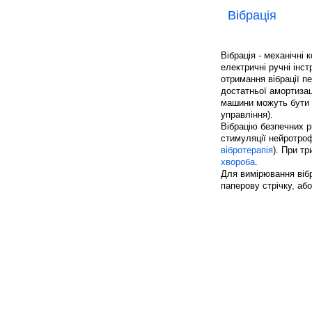
Вібрація
Вібрація - механічні 
електричні ручні інс
отримання вібрації п
достатньої амортизаці
машини можуть бути д
управління).
Вібрацію безпечних 
стимуляції нейротроф
вібротерапія
). При т
хвороба
.
Для вимірювання віб
паперову стрічку, а