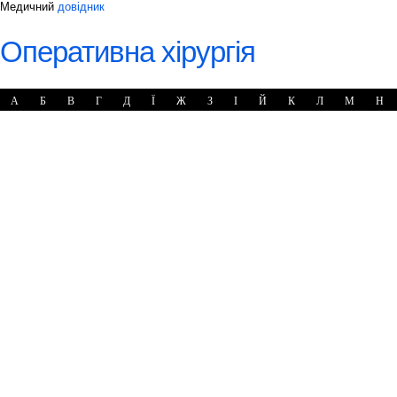
Медичний
довідник
Оперативна хірургія
А
Б
В
Г
Д
Ї
Ж
З
І
Й
К
Л
М
Н