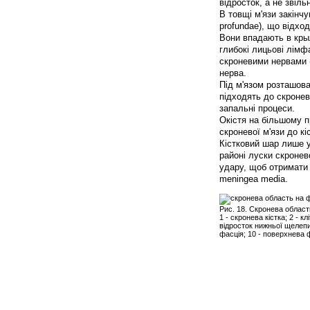
відросток, а не звіль
В товщі м'язи закінчу
profundae), що відхо
Вони впадають в кры
глибокі лицьові лімф
скроневими нервами (n
нерва.
Під м'язом розташова
підходять до скронев
запальні процеси.
Окістя на більшому пр
скроневої м'язи до кі
Кістковий шар лише у
районі луски скронев
удару, щоб отримати 
meningea media.
Рис. 18. Скронева област
1 - скронева кістка; 2 - к
відросток нижньої щелепи;
фасція; 10 - поверхнева ф