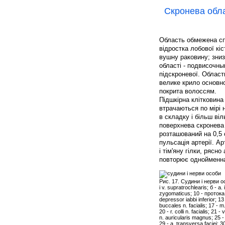
Скронева облас
Область обмежена спе
відростка лобової кіст
вушну раковину; зниз
області - подвисочным
підскроневої. Област
велике крило основно
покрита волоссям.
Підшкірна клітковина
втрачаються по мірі 
в складку і більш віл
поверхнева скронева а
розташований на 0,5 
пульсація артерії. А
і тім'яну гілки, ряс
повторює однойменна 
Рис. 17. Судини і нерви особи
і v. supratrochlearis; б - а. 
zygomaticus; 10 - протока 
depressor iabbi inferior; 13
buccales n. facialis; 17 - 
20 - r. colli n. facialis; 
n. auricularis magnus; 25 - 
29 - a. transversa faciei; 30 