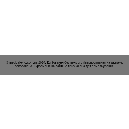
© medical-enc.com.ua 2014. Копіювання без прямого гіперпосилання на джерело
заборонено. Інформація на сайті не призначена для самолікування!