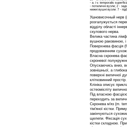
- а. і v. temporalis superf
- потиличні вузли; 2 - зад
нижні вушні вузли: 7 - підб
Ушновисочный нерв (n
розгалужується перев
відділу області іннер
скулового нерва.
Велика частина лімф
вушною раковиною, і 
Поверхнева фасція (fa
продовженням сухожи
Власна скронева фасц
скроневої полукружной
Опускаючись вниз, в
зовнішньої, а глибока
поверхні виличної ду
клітковинний простір.
Клініка описує прик
остеомієліту вилично
Під власною фасцією
переходить за виличн
Скронева м'яз (m. tem
тім'яної кістки. Пря
закінчуються сухожил
щелепи. Фіксація сух
кістки складною. При