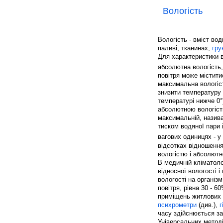
Вологість
Вологість - вміст вод
паливі, тканинах,
гру
Для характеристики в
абсолютна вологість,
повітря може містити
максимальна вологіст
знизити температуру 
температурі нижче 0°
абсолютною вологістю
максимальній, назив
тиском водяної пари 
вагових одиницях - у
відсотках відношенн
вологістю і абсолют
В медичній кліматоло
відносної вологості 
вологості на організ
повітря, рівна 30 - 
приміщень житлових 
психрометри
(див.),
г
часу здійснюється з
Універсальних метод