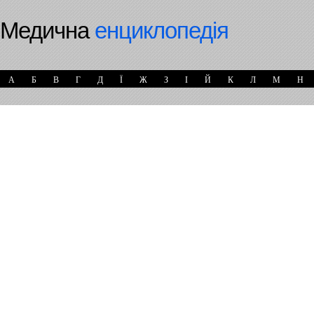
Медична
енциклопедія
А
Б
В
Г
Д
Ї
Ж
З
І
Й
К
Л
М
Н