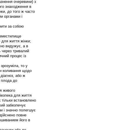
азнення очеревини) з
ого знаходження в
нки, до того ж часто
и органами і
нити за собою
довместилище
 для життя жінки;
ьно видужує, а в
ь через тривалий
ичний процес із
 зрозуміла, то у
ти коливання щодо
діагноз, або ж
 плода до
я живого
безпека для життя
к тільки встановлено
кий забезпечує
и і значно полегшує
здійснено повне
вшиванием його в
плаценти або до