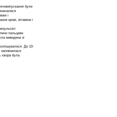
сечовипускання були
изначалися
вані і
ня крові, вітаміни і
результаті
блено пальцеве
ула виведена зі
поліпшуватися. До 10-
а заповнилася
ь хвора була