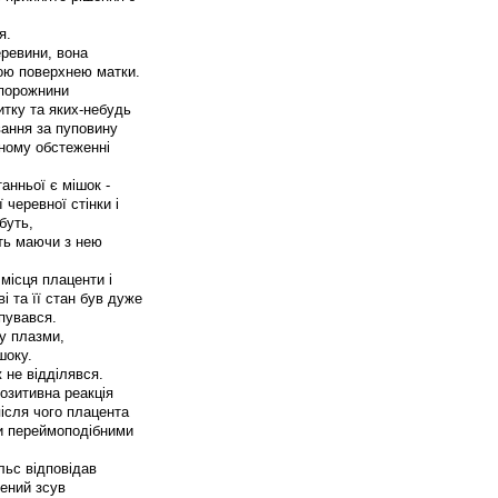
я.
еревини, вона
ою поверхнею матки.
 порожнини
итку та яких-небудь
вання за пуповину
чному обстеженні
анньої є мішок -
черевної стінки і
буть,
іть маючи з нею
місця плаценти і
 та її стан був дуже
пувався.
у плазми,
шоку.
 не відділявся.
озитивна реакція
ісля чого плацента
и переймоподібними
льс відповідав
жений зсув