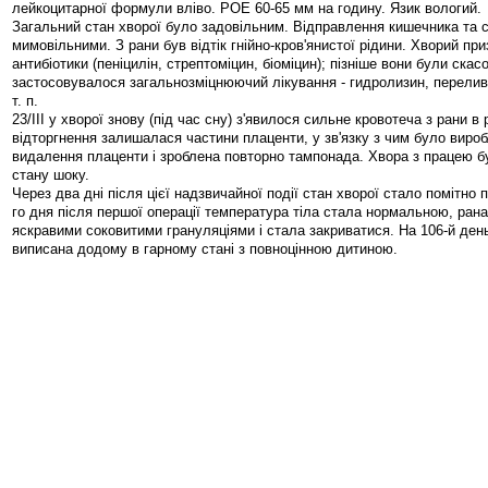
лейкоцитарної формули вліво. РОЕ 60-65 мм на годину. Язик вологий.
Загальний стан хворої було задовільним. Відправлення кишечника та 
мимовільними. З рани був відтік гнійно-кров'янистої рідини. Хворий пр
антибіотики (пеніцилін, стрептоміцин, біоміцин); пізніше вони були скасо
застосовувалося загальнозміцнюючий лікування - гидролизин, переливан
т. п.
23/III у хворої знову (під час сну) з'явилося сильне кровотеча з рани в 
відторгнення залишалася частини плаценти, у зв'язку з чим було виро
видалення плаценти і зроблена повторно тампонада. Хвора з працею б
стану шоку.
Через два дні після цієї надзвичайної події стан хворої стало помітно 
го дня після першої операції температура тіла стала нормальною, ран
яскравими соковитими грануляціями і стала закриватися. На 106-й ден
виписана додому в гарному стані з повноцінною дитиною.