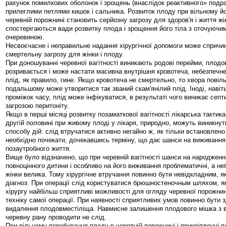
рахунок помилкових оболонок і зрощень (внаслідок реактивного» подр
прилеглими петлями кишок і сальника. Розвиток плоду при вільному й
черевній порожнині становить серйозну загрозу для здоров'я і життя жі
спостерігаються вади розвитку плода і зрощення його тіла з оточуючим
очеревиною.
Несвоєчасне і неправильне надання хірургічної допомоги може спричи
смертельну загрозу для жінки і плоду.
При доношуванні черевної вагітності виникають родові перейми, пло
розривається і може настати масивна внутрішня кровотеча, небезпечне
плід, як правило, гине. Якщо кровотеча не смертельно, то хвора повіл
подальшому може утворитися так званий скам'янілий плід. Іноді, навіт
проміжок часу, плід може інфікуватися, в результаті чого виникає септ
загрозою перитоніту.
Якщо в перші місяці розвитку позаматкової вагітності лікарська тактика
другій половині при живому плоді у лікаря, природно, можуть виникну
способу дій: слід втручатися активно негайно ж, як тільки встановлено 
необхідно почекати, дочекавшись терміну, що дає шанси на виживання
позаутробного життя.
Вище було відзначено, що при черевній вагітності шанси на народженн
повноцінного дитини і особливо на його виживання проблематичні, а не
жінки велика. Тому хірургічне втручання повинно бути невідкладним, я
діагноз. При операції слід користуватися брюшностеночным шляхом, я
хірургу найбільш сприятливі можливості для огляду черевної порожнин
техніку самої операції. При наявності сприятливих умов повинно бути 
видалення плодовместіліща. Навмисне залишення плодового мішка з 
черевну рану проводити не слід.
При вільному перебування плоду в черевній порожнині і прикріпленні 