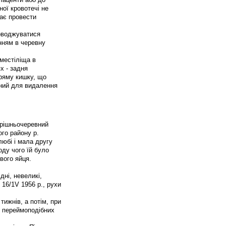
ної кровотечі не
ає провести
оводжуватися
нням в черевну
местіліща в
х - задня
пряму кишку, що
аний для видалення
трішньочеревний
ого району р.
любі і мала другу
оду чого їй було
вого яйця.
дні, невеликі,
 16/1V 1956 р., рухи
тижнів, а потім, при
их переймоподібних