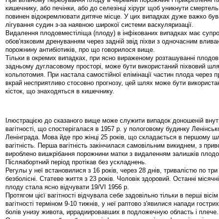
кишечнику, або печінки, або до селезінці хірург щоб уникнути смертель
повинен відокремлювати дитяче місце. У цих випадках дуже важко був
лігування судин з-за наявною широкої системи васкуляризації.
Видалення плодовместіліща (плоду) в інфікованих випадках має супр
обов'язковим дренуванням через задній звід піхви з одночасним влива
порожнину антибіотиків, про що говорилося вище.
Тільки в окремих випадках, при ясно вираженому розташуванні плодов
задньому дугласовому просторі, може бути використаний піхвовий шля
кольпотомия. При настала самостійної елімінації частин плода через 
вкрай несприятливо стосовно прогнозу, цей шлях може бути використ
кісток, що знаходяться в кишечнику.
Ілюстрацією до сказаного вище може служити випадок доношеній вну
вагітності, що спостерігалася в 1957 р. у пологовому будинку Ленінськ
Ленінграда. Мова йде про жінці 25 років, що складається в першому ш
вагітність. Перша вагітність закінчилася самовільним викиднем, з прив
вироблено вишкрібання порожнини матки з видаленням залишків плодо
Післяабортний період протікав без ускладнень.
Регулы у неї встановилися з 16 років, через 28 днів, тривалістю по три 
безболісні. Статеве життя з 23 років. Чоловік здоровий. Останні місячні
плоду стала ясно відчувати 19/VI 1956 р.
Протягом цієї вагітності відчувала себе задовільно тільки в перші вісім 
вагітності терміном 9-10 тижнів, у неї раптово з'явилися напади гостр
болів унизу живота, иррадиировавших в подложечную область і плече.