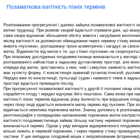
Позаматкова вагітність пізніх термінів
Розпізнавання прогресуючої і далеко зайшла позаматкової вагітності н
великі труднощі. При розмові хворий вдається отримати дані, що вказую
сама хвора відзначає збільшення обсягу живота і нагрубання молочних
місяці вагітності за допомогою обмацування через черевну стінку визн
живота «пухлина», розташовану трохи асиметрично і нагадує за своє
матку. Відмінністю від матки є те, що стінки «пухлини» не скорочуютьс
При піхвовому дослідженні плодовместилище визначається у вигляді о
розташованого найчастіше в задньому дугласовому просторі, але воно
кпереди від матки, зростаючись з нею, чим і симулює наявність вагітн
має кулясту форму, її консистенція зазвичай тугоеластіческой, рухлив
Нерідко вже по консистенції, пульсації судин і наявності тяжів в задн
просторі вдається промацати послід.
При прогресуючої позаматкової вагітності у другій її половині лікар чі
серцебиття плоду і нерідко відчуває його поштовхи. Сама жінка при ная
вагітності пізніх термінів відзначає різку болючість при ворушіння пло
через піхву іноді вдається визначити матку окремо від пухлини. При з
відмічається невелика порожнина матки. Значну допомогу в розпізнава
рентгенографія з попередніми наповненням порожнини матки контраст
вагітності плодовместилище займає більшу частину черевної порожни
визначається окремо. Однак у ряді випадків відокремленого плодовмес
вільно лежить в черевній порожнині, і через черевну стінку промацуют
частини. У цих випадках плодовий мішок є імпровізованим (вторинним)