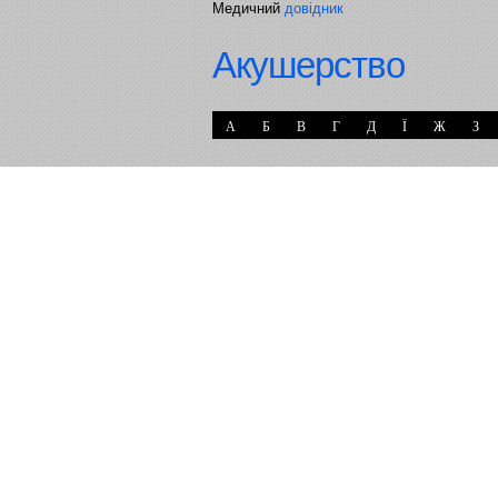
Медичний
довідник
Акушерство
А
Б
В
Г
Д
Ї
Ж
З