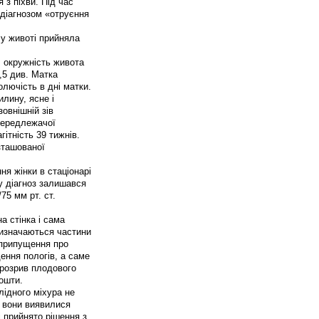
 з піхви. Під час
з діагнозом «отруєння
 у животі прийняла
: окружність живота
9,5 див. Матка
олючість в дні матки.
лину, ясне і
зовнішній зів
Передлежачої
ітність 39 тижнів.
зташованої
ня жінки в стаціонарі
у діагноз залишався
75 мм рт. ст.
а стінка і сама
визначаються частини
 припущення про
ення пологів, а саме
розрив плодового
ошти.
лідного міхура не
к вони виявилися
і прийнято рішення з