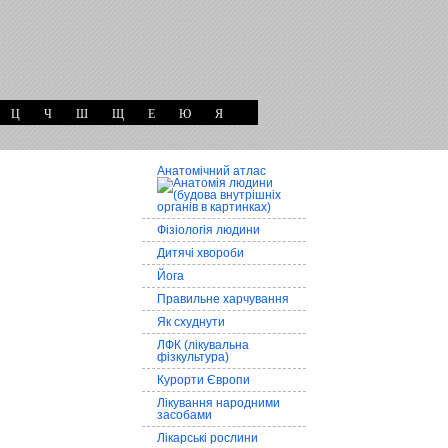
Ц
Ч
Ш
Щ
Е
Ю
Я
Анатомічний атлас
Фізіологія людини
Дитячі хвороби
Йога
Правильне харчування
Як схуднути
ЛФК (лікувальна
фізкультура)
Курорти Європи
Лікування народними
засобами
Лікарські рослини