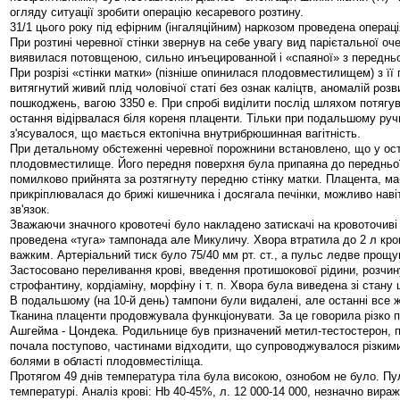
огляду ситуації зробити операцію кесаревого розтину.
31/1 цього року під ефірним (інгаляційним) наркозом проведена операці
При розтині черевної стінки звернув на себе увагу вид парієтальної оч
виявилася потовщеною, сильно инъецированной і «спаяної» з переднь
При розрізі «стінки матки» (пізніше опинилася плодовместилищем) з її
витягнутий живий плід чоловічої статі без ознак каліцтв, аномалій розв
пошкоджень, вагою 3350 е. При спробі виділити послід шляхом потягу
остання відірвалася біля кореня плаценти. Тільки при подальшому ру
з'ясувалося, що мається ектопічна внутрибрюшинная вагітність.
При детальному обстеженні черевної порожнини встановлено, що у ост
плодовместилище. Його передня поверхня була припаяна до передньої 
помилково прийнята за розтягнуту передню стінку матки. Плацента, ма
прикріплювалася до брижі кишечника і досягала печінки, можливо нав
зв'язок.
Зважаючи значного кровотечі було накладено затискачі на кровоточиві 
проведена «туга» тампонада але Микуличу. Хвора втратила до 2 л крові
важким. Артеріальний тиск було 75/40 мм рт. ст., а пульс ледве прощу
Застосовано переливання крові, введення протишокової рідини, розчин
строфантину, кордіаміну, морфіну і т. п. Хвора була виведена зі стану 
В подальшому (на 10-й день) тампони були видалені, але останні все ж
Тканина плаценти продовжувала функціонувати. За це говорила різко п
Ашгейма - Цондека. Родильнице був призначений метил-тестостерон, п
почала поступово, частинами відходити, що супроводжувалося різким
болями в області плодовместіліща.
Протягом 49 днів температура тіла була високою, ознобом не було. Пу
температурі. Аналіз крові: Hb 40-45%, л. 12 000-14 000, незначно вира