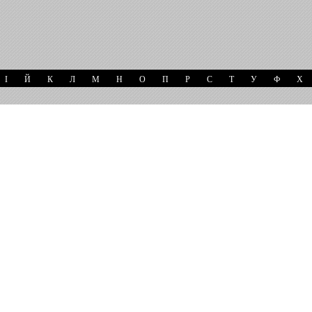
І
Й
К
Л
М
Н
О
П
Р
С
Т
У
Ф
Х