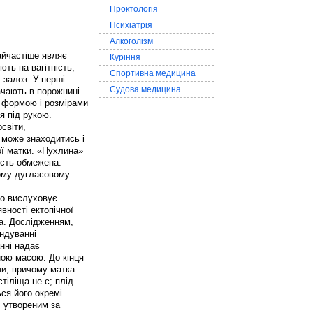
Проктологія
Психіатрія
Алкоголізм
айчастіше являє
Куріння
ть на вагітність,
Спортивна медицина
 залоз. У перші
Судова медицина
ачають в порожнині
ю формою і розмірами
я під рукою.
світи,
 може знаходитись і
ої матки. «Пухлина»
ість обмежена.
ьому дугласовому
тко вислуховує
вності ектопічної
да. Дослідженням,
ондуванні
нні надає
ною масою. До кінця
ни, причому матка
тіліща не є; плід
ься його окремі
, утвореним за