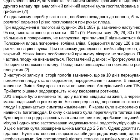
Одночасно з цим була блювота і з'явилися мажучі кров'янисті виділення
другого нападу при аналогічній клінічній картині була госпіталізована 
грибами» (?!)
У подальшому перебігу вагітності, особливо незадовго до пологів, біль
розлитої характер і різко посилювався при рухах плода.
При надходженні в пологовий будинок 20/1 1957 р. зазначено наступне
95 см, висота стояння дна матки - 30 їв (?). Розміри тазу: 25, 28, 30 і 1
збільшена в поперечнику, не напружена, при пальпації відзначається б
Положення плода поперечне, голівка зліва. Серцебиття плоду 128 в хви
ритмічне на рівні пупка. При піхвовому дослідженні: шийка збережена, 
закритий. Ніяких інших особливостей при цьому лікарем не знайдено. 
частина плоду не визначається. Поставлений діагноз: «Прогресуюча ваг
Поперечне положення плоду. Передчасне відшарування нормально ро
плаценти» (?).
В наступної запису в історії пологів зазначено, що за 10 днів перебуван
положення плоду стало поздовжнім, передлежання - тазовим. В іншом
колишнім. Змін з боку крові та сечі не виявлено. Артеріальний тиск 115/
Прийнято рішення родоразрешіть жінку кесаревим розтином.
30/1 вперше було виявлено те, що у вагітної «відвислий живіт, а черевн
матка надзвичайно розтягнуті». Безпосередньо під черевною стінкою 
плоду і відзначається симптом «зыбления». Лікарем було висловлено
наявність багатоводдя. В силу сказаного була переглянута тактика вед
було вирішено родоразрешіть вагінальним шляхом, зробивши штучний 
міхура і одночасно застосувавши медикаментозні родостімулірующіх к
З цією метою була розширена шийка матки до 2,5 п/п. Однак досягти п
вдалося. Були застосовані лікарські засоби для родостимуляції, одна
неефективними; був поставлений діагноз «елонгація шийки матки (?!)» 