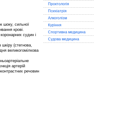
Проктологія
Психіатрія
Алкоголізм
ок шоку, сильної
Куріння
ивання крові.
Спортивна медицина
 коронарних судин і
Судова медицина
 шкіру (стегнова,
адня великогомілкова
шньоартеріальне
ункція артерій
оконтрастних речовин