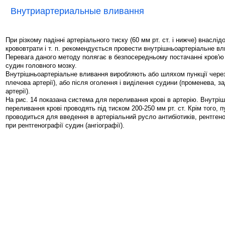
Внутриартериальные вливання
При різкому падінні артеріального тиску (60 мм рт. ст. і нижче) внаслід
крововтрати і т. п. рекомендується провести внутрішньоартеріальне вл
Перевага даного методу полягає в безпосередньому постачанні кров'ю
судин головного мозку.
Внутрішньоартеріальне вливання виробляють або шляхом пункції через
плечова артерії), або після оголення і виділення судини (променева, з
артерії).
На рис. 14 показана система для переливання крові в артерію. Внутрі
переливання крові проводять під тиском 200-250 мм рт. ст. Крім того, п
проводиться для введення в артеріальний русло антибіотиків, рентген
при рентгенографії судин (ангіографії).