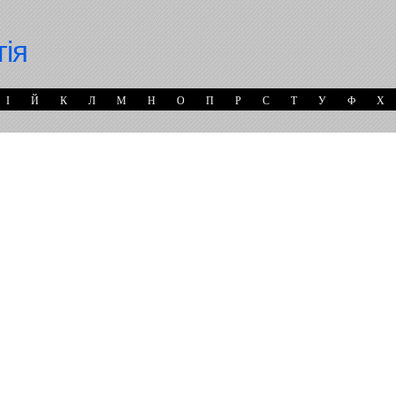
гія
І
Й
К
Л
М
Н
О
П
Р
С
Т
У
Ф
Х