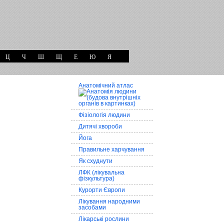
Ц
Ч
Ш
Щ
Е
Ю
Я
Анатомічний атлас
Фізіологія людини
Дитячі хвороби
Йога
Правильне харчування
Як схуднути
ЛФК (лікувальна
фізкультура)
Курорти Європи
Лікування народними
засобами
Лікарські рослини