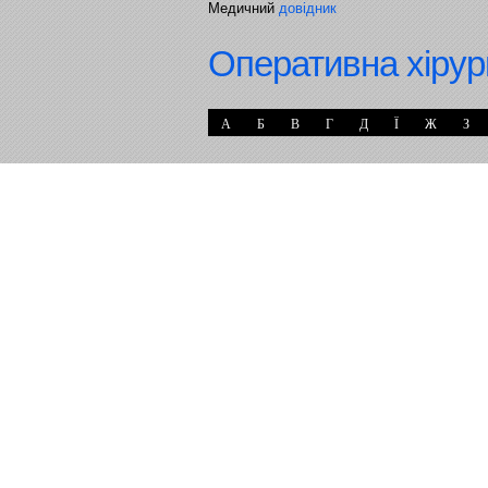
Медичний
довідник
Оперативна хірур
А
Б
В
Г
Д
Ї
Ж
З