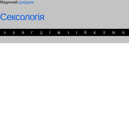
Медичний
довідник
Сексологія
А
Б
В
Г
Д
Ї
Ж
З
І
Й
К
Л
М
Н