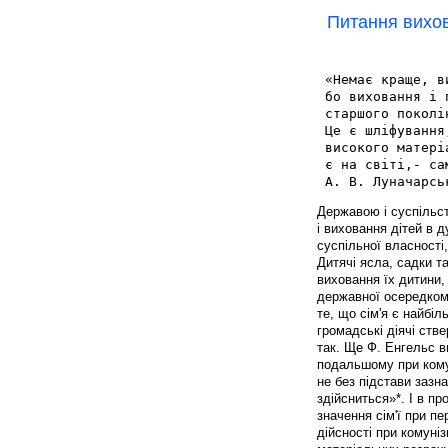
Питання вихо
 «Немає краще, в
 бо виховання і 
 старшого поколі
 Це є шліфування
 високого матері
 є на світі,- са
 А. В. Луначарсь
Державою і суспільст
і виховання дітей в д
суспільної власності,
Дитячі ясла, садки т
виховання їх дитини,
державної осередком
те, що сім'я є найб
громадські діячі ств
так. Ще Ф. Енгельс в
подальшому при комун
не без підстави зазна
здійсниться»*. І в п
значення сім'ї при пе
дійсності при комуніз