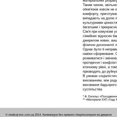
матеріальних розрахун
Таким чином, звільнен
обов'язків зовсім не
комфорту, приготуван
випадають на долю п
культурними цінностям
багатшим і прекрасн
Сім'я при комунізмі 
сімейних відносин ба
джерелом нових, вищи
фізично досконалої 
Однак було б неправи
навіки сформоване. С
розвиватися і змінюв
протиріччя і конфлік
етичному рівні, а том
призводить до руйнув
В умовах соціалістич
вихованням, між роди
виховання бадьорого 
суспільства.
* Ф. Енгельс «Походження 
** «Матеріали ХХП з'їзду 
© medical-enc.com.ua 2014. Копіювання без прямого гіперпосилання на джерело