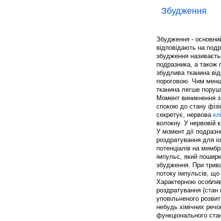
Збудження
Збудження - основний
відповідають на подр
збудження називаєтьс
подразника, а також 
збудлива тканина ві
пороговою. Чим менш
тканина легше поруш
Момент виникнення зб
спокою до стану фізіо
секретує, нервова
кл
волокну. У нервовій 
У момент дії подраз
роздратування для іо
потенціалів на мембр
імпульс, який пошир
збудження. При трива
потоку імпульсів, що
Характерною особливі
роздратування (стан 
уповільненого розвит
небудь хімічних речо
функціонального стан