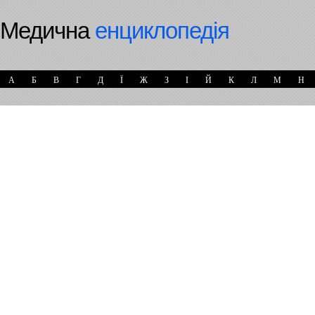
Медична
енциклопедія
А
Б
В
Г
Д
Ї
Ж
З
І
Й
К
Л
М
Н