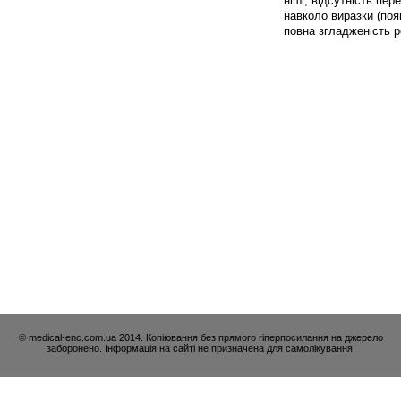
ніші, відсутність пе
навколо виразки (поя
повна згладженість р
© medical-enc.com.ua 2014. Копіювання без прямого гіперпосилання на джерело
заборонено. Інформація на сайті не призначена для самолікування!