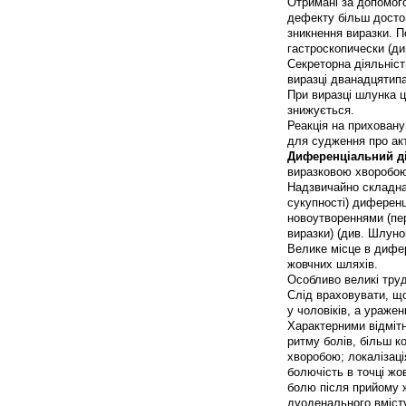
Отримані за допомого
дефекту більш достові
зникнення виразки. 
гастроскопически (див
Секреторна діяльніс
виразці дванадцятипа
При виразці шлунка 
знижується.
Реакція на приховану
для судження про акт
Диференціальний ді
виразковою хворобою 
Надзвичайно складна 
сукупності) диференц
новоутвореннями (пер
виразки) (див. Шлуно
Велике місце в дифе
жовчних шляхів.
Особливо великі тру
Слід враховувати, що
у чоловіків, а ураже
Характерними відмітн
ритму болів, більш к
хворобою; локалізаці
болючість в точці жо
болю після прийому ж
дуоденального вмісту