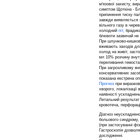
м'язової захисту, вир
симптом Щоткіна - Бл
припинення тиску па
завжди виявляється з
вільного газу в чере
холодний
піт
, брадик
блювоти зазвичай не 
При шлунково-кишкови
вживають заходів для
холод на живіт, зас
мл 10% розчину внут
переливання гемостат
При загрозливому жит
консервативних засоб
показана екстрена оп
Прогноз
при виразкові
хворого, локалізації 
наявності ускладнень
Летальний результат
кровотеча, перфораці
Діагноз неускладнено
больового синдрому, 
(при застосуванні фіз
Гастроскопія дозволя
дослідженні.