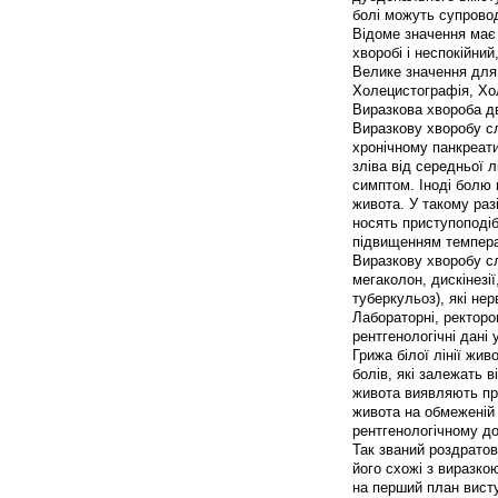
болі можуть супрово
Відоме значення має
хворобі і неспокійний
Велике значення для 
Холецистографія, Хол
Виразкова хвороба д
Виразкову хворобу с
хронічному панкреати
зліва від середньої 
симптом. Іноді болю 
живота. У такому раз
носять приступоподіб
підвищенням температ
Виразкову хворобу с
мегаколон, дискінезі
туберкульоз), які н
Лабораторні, ректоро
рентгенологічні дані
Грижа білої лінії жи
болів, які залежать в
живота виявляють при 
живота на обмеженій
рентгенологічному до
Так званий роздратов
його схожі з виразко
на перший план висту