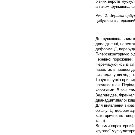
різних верств мускул
а також функціональ
Рис. 2. Виразка цибу
цибулини згладжений.
До функціональним о
дослідженні, належат
деформації, перебуд
Гиперсекреторную рід
черевної порожнини. 
Перемішуючись із сли
наростає в процесі д
виглядає у вигляді н
Тонус шлунка при вир
посилюється. Періоди
короткими. В зоні са
Зедгенидзе, Френкель
дванадцятипалої киш
Для виявлення виразк
органу. Ці деформаці
категоричністю говор
та ін).
Вельми характерний 
кругової мускулатури