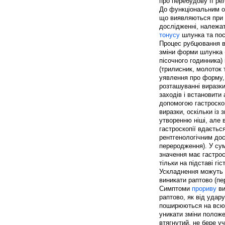
про перебудову її ре
До функціональним о
що виявляються при 
дослідженні, належат
тонусу
шлунка та пос
Процес рубцювання в
зміни форми шлунка 
пісочного годинника)
(трилисник, молоток т
уявлення про форму, 
розташуванні виразки
заходів і встановити
допомогою гастроскоп
виразки, оскільки із
утворенню ніші, але
гастроскопії вдається
рентгенологічним дос
переродження). У сум
значення має гастрос
тільки на підставі гі
Ускладнення можуть 
виникати раптово (пе
Симптоми
прориву
ви
раптово, як від удар
поширюються на всю 
уникати зміни положе
втягнутий, не бере у