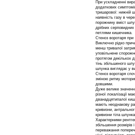
При ускладненні вира
додаткових симптомів
тришарової: нижній ша
наявність газу в чер
порожнину вміст шлу
дрібних серповидних 
петлями кишечника.
Стеноз воротаря при 
Виключно рідко прич
менш тривалої затрим
уповільнене спорожн
протягом декількох ді
тінь збільшеного шлун
шлунка виглядає у ви
Стеноз воротаря спо
зміною ритму моторик
довшими.
Дуже велике значенн
різної локалізації м
дванадцятипалої кишк
мають неоднакову рак
кривизни, антральног
кривизни тіла шлунка
Характерними рентген
збільшення розмірів і
переважання поперечн