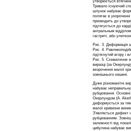
утворюється втягненн
Тривало існуючий спа
шлунок набуває форму
полягає в укороченні
призводить до утворе
підтягується до кар
антральным відділом
гастриті, або улитко
Рис. 3. Деформація ш
Рис. 4. Равликоподі
підтягнутий вгору і вл
Рис. 5. Схематичне 
виразці (за Окерлунд
вкорочення малої кри
зовнішнього кишені.
Дуже різноманітні в
набуває неправильну 
рубцювання. Основні 
Окерлундом (A. Akerl
деформується за тим 
малої кривизни виник
З'являється дефект 
рубцюванням. Зовніш
залежності від локал
цибулина набуває виг