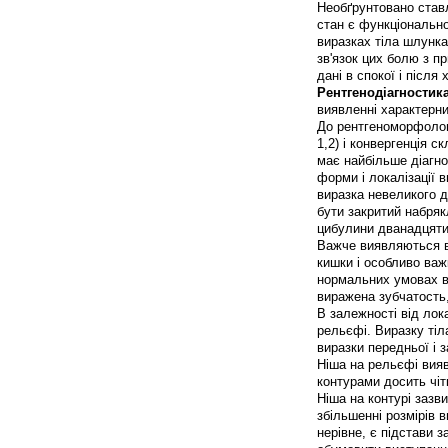
Необґрунтовано ставл
стан є функціональн
виразках тіла шлунк
зв'язок цих болю з пр
дані в спокої і післ
Рентгенодіагностик
виявленні характерни
До рентгеноморфологи
1,2) і конвергенція с
має найбільше діагно
форми і локалізації 
виразка невеликого д
бути закритий набря
цибулини дванадцятип
Важче виявляються в
кишки і особливо важ
нормальних умовах в
виражена зубчатость,
В залежності від лока
рельєфі. Виразку тіл
виразки передньої і 
Ніша на рельєфі вияв
контурами досить чітк
Ніша на контурі зазв
збільшенні розмірів в
нерівне, є підстави 