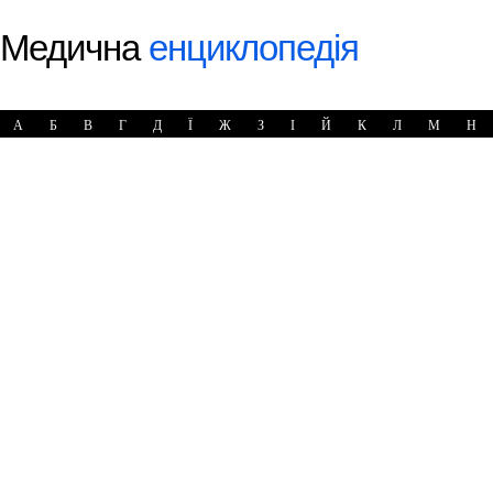
Медична
енциклопедія
А
Б
В
Г
Д
Ї
Ж
З
І
Й
К
Л
М
Н