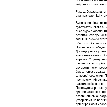
обумовити виступанн
зображенні виразки в
Рис. 1. Виразка шлунк
вал навколо ніші у ви
Виразкова ніша, як 
субстратом якого є н
внаслідок скорочення 
розвиток сполучної тк
зовнішні обриси яког
оболонки. Якщо вдає
При цьому по обидві 
Досліджуючи суспензі
випромінювання (100
виразки. У цьому випа
ширина якого варіює 
склеротичного процес
більш тонка смужка -
слизової оболонки. П
прогностичний ознака
навколишніх тканин.
Перебудова рельєфу 
Для виразкової хворо
потовщенням складок
утворюючи на великій
при виразковій хворо