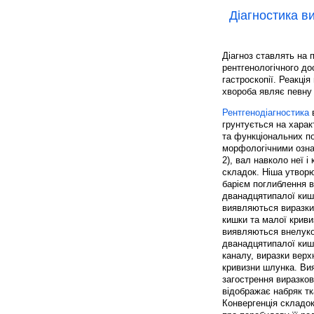
Діагностика в
Діагноз ставлять на 
рентгенологічного до
гастроскопії. Реакці
хвороба являє певну 
Рентгенодіагностика
в
грунтується на хара
та функціональних п
морфологічними озна
2), вал навколо неї і
складок. Ніша утвор
барієм поглиблення в
дванадцятипалої киш
виявляються виразки
кишки та малої крив
виявляються внелуко
дванадцятипалої кишк
каналу, виразки верх
кривизни шлунка. Вия
загострення виразков
відображає набряк тк
Конвергенція складок