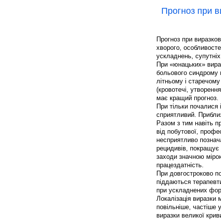
Прогноз при в
Прогноз при виразков
хворого, особливостей
ускладнень, супутніх
При «юнацьких» вираз
больового синдрому 
літньому і старечому
(кровотечі, утворенн
має кращий прогноз.
При тільки почалися 
сприятливий. Приблиз
Разом з тим навіть п
від побутової, профе
несприятливо познача
рецидивів, покращує 
заходи значною міро
працездатність.
При довгостроково п
піддаються терапевт
при ускладнених фор
Локалізація виразки 
повільніше, частіше 
виразки великої кри