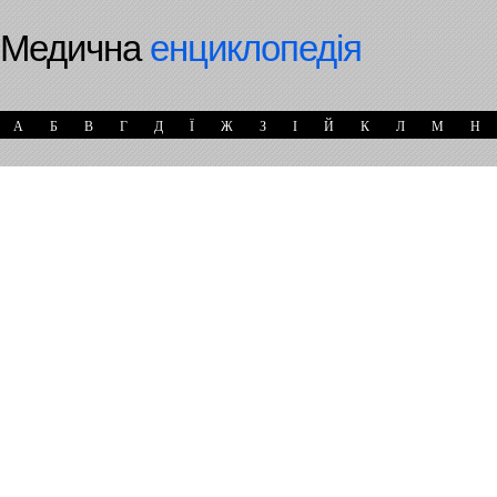
Медична
енциклопедія
А
Б
В
Г
Д
Ї
Ж
З
І
Й
К
Л
М
Н