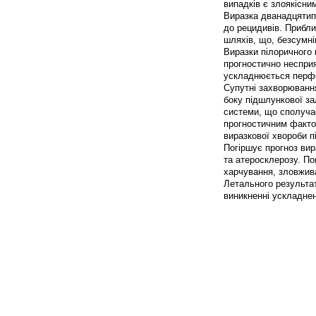
випадків є злоякісни
Виразка дванадцятип
до рецидивів. Прибл
шляхів, що, безсумні
Виразки пілоричного 
прогностично несприя
ускладнюється перфо
Супутні захворюванн
боку підшлункової за
системи, що сполуча
прогностичним фактор
виразкової хвороби пі
Погіршує прогноз вир
та атеросклерозу. По
харчування, зловжива
Летального результат
виникненні ускладнен