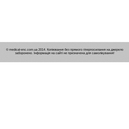
© medical-enc.com.ua 2014. Копіювання без прямого гіперпосилання на джерело
заборонено. Інформація на сайті не призначена для самолікування!