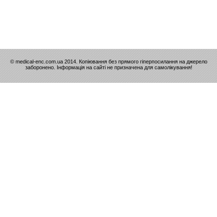
© medical-enc.com.ua 2014. Копіювання без прямого гіперпосилання на джерело
заборонено. Інформація на сайті не призначена для самолікування!