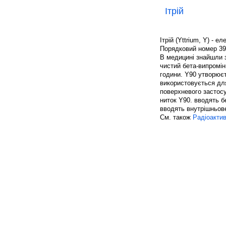
Ітрій
Ітрій (Yttrium, Y) - е
Порядковий номер 39, 
В медицині знайшли з
чистий бета-випромін
години. Y90 утворюєт
використовується для
поверхневого застосу
ниток Y90. вводять б
вводять внутрішньове
См. також
Радіоактив