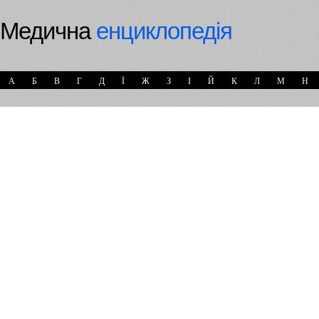
Медична
енциклопедія
А
Б
В
Г
Д
Ї
Ж
З
І
Й
К
Л
М
Н