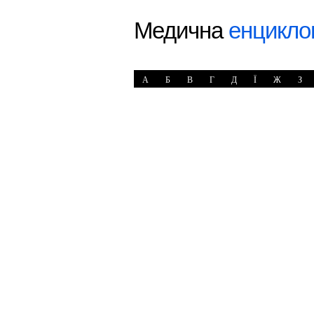
Медична
енцикло
А
Б
В
Г
Д
Ї
Ж
З