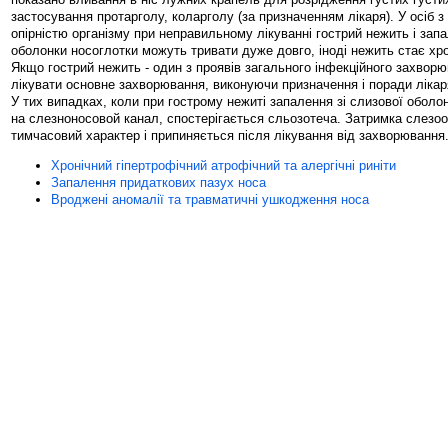
застосування протарголу, коларголу (за призначенням лікаря). У осіб 
опірністю організму при неправильному лікуванні гострий нежить і зап
оболонки носоглотки можуть тривати дуже довго, іноді нежить стає хр
Якщо гострий нежить - один з проявів загального інфекційного захворю
лікувати основне захворювання, виконуючи призначення і поради лікар
У тих випадках, коли при гострому нежиті запалення зі слизової оболо
на слезноносовой канал, спостерігається сльозотеча. Затримка слезо
тимчасовий характер і припиняється після лікування від захворювання
Хронічний гіпертрофічний атрофічний та алергічні риніти
Запалення придаткових пазух носа
Вроджені аномалії та травматичні ушкодження носа