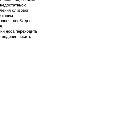
з недостатньою
алення слизової
онічним.
вання, необхідно
я.
нки носа переходить
отведения носить
.