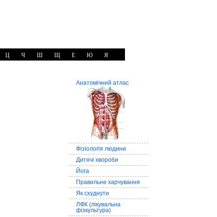
Ц
Ч
Ш
Щ
Е
Ю
Я
Анатомічний атлас
Фізіологія людини
Дитячі хвороби
Йога
Правильне харчування
Як схуднути
ЛФК (лікувальна
фізкультура)