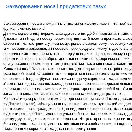
Захворювання носа і придаткових пазух
Захворювання носа різноманітні. З них ми опишемо лише ті, які пов'яз
функції слізних шляхів.
Діти молодшого віку нерідко закладають в ніс дрібні предмети: намист
ґудзики та ін Іноді в носову порожнину під час блювоти проникають аск
Сторонні тіла застряють у нижньому, рідше в середньому носовому хо
між носовими раковинами і носовою перегородкою і можуть довго зал
непоміченими, якщо вони мають гладку поверхню. При тривалому пере
порожнині сторонні тіла обростають вапняними і фосфорними солями, 
слизу носової порожнини, і тоді утворюються так звані
носові камінн
Ринолиты іноді бувають такі великі, що для видалення їх потрібно хіру
(камнедробление). Стороннє тіло в порожнині носа рефлекторно виклик
сльозотеча. Іноді відбувається звикання до чужорідного тіла, а іноді че
з'являється одностороннє закладання носа, закінчення відокремлювано
половини носа з гнильним запахом і одностороння головний біль. У з
запальні явища викликають захворювання слезоотводящих шляхів.
Розпізнати чужорідне тіло можна за допомогою риноскопії (огляд носо
відбитим світлом), обмацування під контролем зору пуговчатий зондом
рентгенологічного дослідження. Для видалення стороннього тіла хвор
відкрити рот і зробити сильне видування його з тієї порожнини носа, д
цьому другу ніздрю закривають пальцем. Якщо стороннє тіло не витяг
його видаляє лікар інструментом під місцевим знеболенням, а іноді і п
Видалення чужорідного тіла дає повне вилікування.