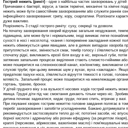
Гострий нежить (риніт)
- одне з найбільш частих захворювань у дітей 
Причинами є бактерії, віруси, а також термічні, механічні та хімічні по
нежить може бути самостійним захворюванням або служити раннім озн
інфекційного захворювання: грипу, кору, скарлатини. Розпізнати харак
дуже важливо.
Розрізняють 3 стадії гострого риніту: суху, секреції та дозволи.
На початку захворювання хворий відчуває загальне нездужання, темп
підвищена, але може бути і нормальним, іноді виникає легке познаблив
сухості в носі і носоглотці, чхання і поперемінне закладання кожної по
нежить обмежується цими явищами, але в деяких випадках хвороба про
притупляється нюх, змінюється смак, тембр голосу і з'являються виділ
спочатку рідкі, викликають ерозії біля входу в ніс, верхньої губи, потім 
затяжних запальних процесах виділення стають слизисто-гнійними або
може поширитися на слезноносовой канал, кон'юнктиву, викликаючи сл
слухові труби; при цьому виникає шум у вухах, вуха «закладає». Якщ
придаткові пазухи носа, з'являється відчуття тяжкості в голові, головн
млявість. Запальний процес може поширитися на нижележащие органи 
гортань, трахею, бронхи.
У дітей грудного віку з-за вузькості носових ходів гострий нежить мож
явища. Грудні діти під час смоктання дихають тільки через ніс. Зробивш
дитина починає задихатися, кидає груди, погано спить, втрачає у вазі.
При лікуванні хворих гострим нежиттю головне завдання полягає в то
перебіг захворювання і запобігти ускладненням. Бажано дотримувати 
рекомендується застосовувати тепло до ніг, потогінні засоби, ніс впуск
борної кислоти і адреналіну або розчин ефедрину (за рецептом лікаря)
краплі (персикове, абрикосове, вазелінове масло) і пом'якшувальні мазі.
показано вливання в ніс лужних крапель для розрідження густих густи