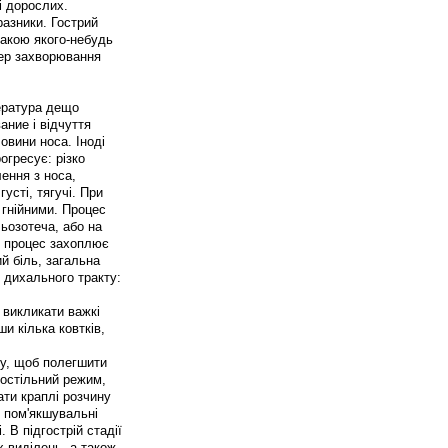
і дорослих.
дразники. Гострий
акою якого-небудь
тер захворювання
ература дещо
ание і відчуття
ловини носа. Іноді
гресує: різко
ення з носа,
густі, тягучі. При
 гнійними. Процес
ьозотеча, або на
о процес захоплює
ий біль, загальна
дихального тракту:
е викликати важкі
и кілька ковтків,
му, щоб полегшити
постільний режим,
ати краплі розчину
, пом'якшувальні
 В підгострій стадії
х виділень, а також