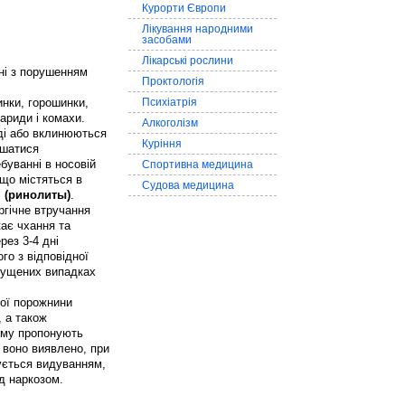
Курорти Європи
Лікування народними
засобами
Лікарські рослини
ані з порушенням
Проктологія
инки, горошинки,
Психіатрія
ариди і комахи.
Алкоголізм
ді або вклинюються
Куріння
ишатися
буванні в носовій
Спортивна медицина
що містяться в
Судова медицина
я (ринолиты)
.
ргічне втручання
ає чхання та
рез 3-4 дні
го з відповідної
апущених випадках
вої порожнини
, а також
ому пропонують
е воно виявлено, при
ується видуванням,
ід наркозом.