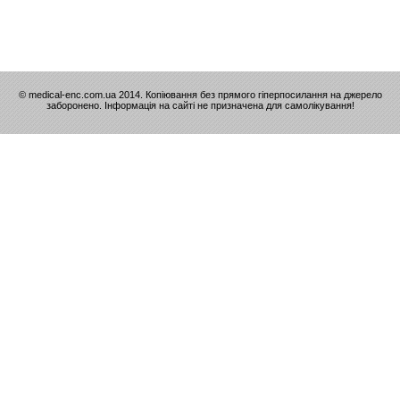
© medical-enc.com.ua 2014. Копіювання без прямого гіперпосилання на джерело
заборонено. Інформація на сайті не призначена для самолікування!