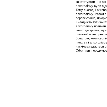
констатувати, що аж 
алкоголізму були від
Тому сьогодні обгов
алкоголізму. Разом з
перспективно, пріори
Складність тут бачит
алкоголізму повинен 
інших дисциплін, що 
спільної мови і реал
Зрештою, коли суспі
пияцтва і алкоголізм
наскільки вдасться с
Об'єктивні передумов