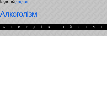
Медичний
довідник
Алкоголізм
А
Б
В
Г
Д
Ї
Ж
З
І
Й
К
Л
М
Н