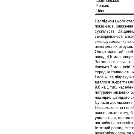
Шампанське
Коньяк
Пиво
Наслідком цього стал
показників, зниження
суспільстві. За дани
захворюваності алког
зменшувалася кількіс
алкогольних отруєнь 
Однак масштаб пробл
понад 4,5 млн. хворих
Загальна ж кількість 
близько 7 млн. осіб.
середня тривалість 
І все ж, за підрахунк
вдалося зберегти бли
9,8 на 1 тис. населен
потуранні місцевих о
надмірно швидкого с
Сучасні дослідження 
Незважаючи на явний
основ алкоголізму, б
уявляється, що одним
поглиблена розробка 
Істотний розкид експ
алкоголізму завжди у