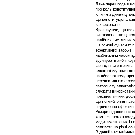
Дане перешкода в чо
про роль конституці
клінічній динаміці а
що конституціональні
захворювання.
Враховуючи, що сучас
виключено, що ці по
надійних і чутливих м
На основі сучасних п
ефективних засобів і
найближчим часом вда
зруйнувати хибні кру
Сьогодні стратегічна 
алкоголізму полягає 
на абсолютному прип
перспективною є розр
патогенезу алкоголіз
служити використання
пресинаптичних доф
що поглиблення пато
підвищення ефективно
Резерв підвищення еф
комплексного підходу
медикаментозних і н
впливати на різні ла
В даний час найменш