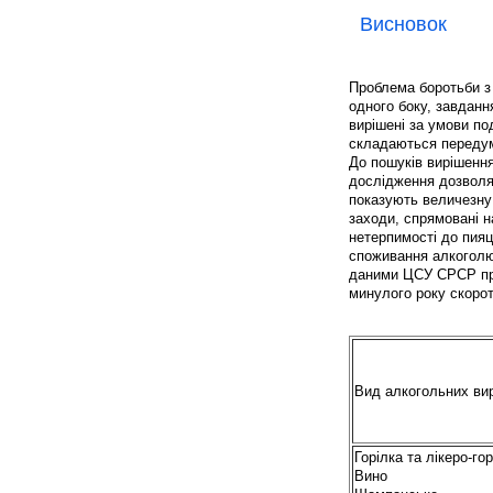
Висновок
Проблема боротьби з 
одного боку, завданн
вирішені за умови под
складаються передум
До пошуків вирішення
дослідження дозволяю
показують величезну
заходи, спрямовані н
нетерпимості до пияц
споживання алкоголю
даними ЦСУ СРСР про
минулого року скороти
Вид алкогольних ви
Горілка та лікеро-го
Вино