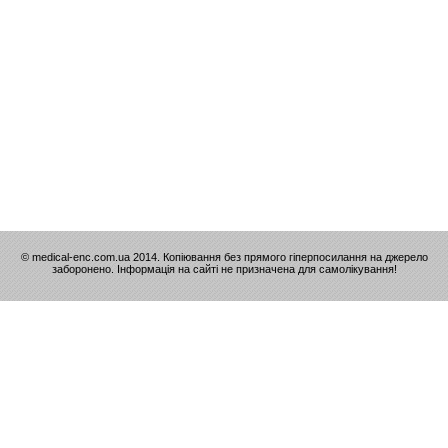
© medical-enc.com.ua 2014. Копіювання без прямого гіперпосилання на джерело
заборонено. Інформація на сайті не призначена для самолікування!