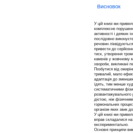
Висновок
У цій книзі ми привел
комплексне порушення
активності і деяких і
послідовно виконуєте
речовин ліквідуються
привести до серйозни
тиск, утворення тром
каменів у жовчному м
хвороби, викликані п
Позбутися від ожирінн
тривалий, мало ефек
адаптація до зменше
їдять, тим менше ху
систематичними фізи
розвантажувального р
дієтою, ніж фізичним
гормональних процес
організм яких звик до
У цій книзі ми привел
вправ складалися на 
експериментально.
Основні принципи вик