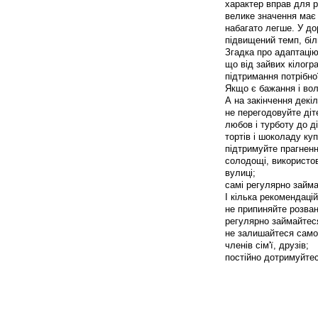
характер вправ для рі
велике значення має 
набагато легше. У до
підвищений темп, біл
Згадка про адаптацію
що від зайвих кілогр
підтримання потрібно
Якщо є бажання і вол
А на закінчення декі
не перегодовуйте діте
любов і турботу до ді
тортів і шоколаду куп
підтримуйте прагненн
солодощі, використо
вулиці;
самі регулярно займ
І кілька рекомендаці
не припиняйте розван
регулярно займайтес
не залишайтеся самот
членів сім'ї, друзів;
постійно дотримуйтес