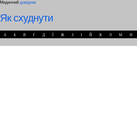
Медичний
довідник
Як схуднути
А
Б
В
Г
Д
Ї
Ж
З
І
Й
К
Л
М
Н