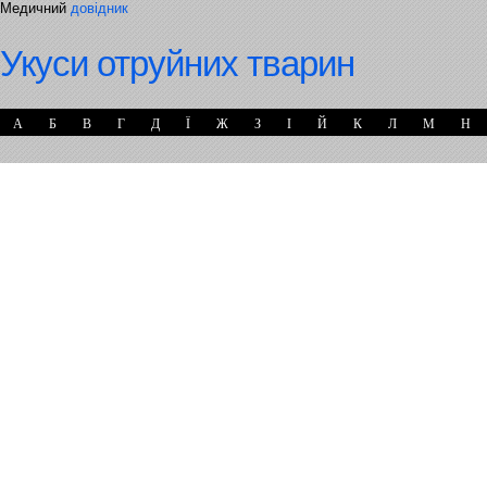
Медичний
довідник
Укуси отруйних тварин
А
Б
В
Г
Д
Ї
Ж
З
І
Й
К
Л
М
Н