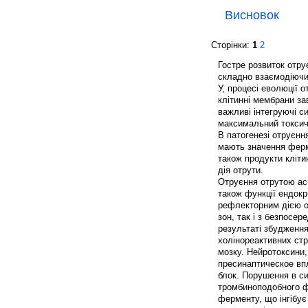
Висновок
Сторінки:
1
2
Гостре розвиток отру
складно взаємодіючих
У, процесі еволюції о
клітинні мембрани за
важливі інтегруючі с
максимальний токсич
В патогенезі отруєнн
мають значення ферме
також продукти кліти
дія отрути.
Отруєння отрутою ас
також функції ендокр
рефлекторним дією о
зон, так і з безпосе
результаті збудження
холінореактивних стр
мозку. Нейротоксини,
пресинаптическое вп
блок. Порушення в сис
тромбиноподобного ф
ферменту, що інгібує