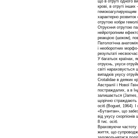
що в отруті одного в
крові, в отруті інших -
гемокоагулирующим 
характерно розвиток 
отрутою кобри гемолі
Отруєння отрутою пав
нейротропним ефектом
реакцією (шоком), по
Патологічна анатомі
і необоротних морфо-
результаті несвоєчасн
У багатьох країнах, 
отруєнь, укуси отруйн
світі нараховується 
випадків укусу отруй
Crotalidae в деяких к
Австралії і Нової Гві
постраждалих, а в Ін
залишається (James, 1
щорічно страждають в
осіб (Boguet, 1964). І
«Бутантан», що забез
від укусу скорпіонів
8 тис. осіб.
Враховуючи частоту в
життя, що супроводжу
задовольнятися полі