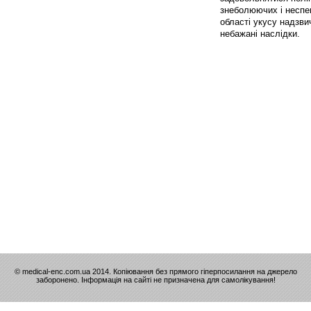
знеболюючих і неспец
області укусу надзв
небажані наслідки.
© medical-enc.com.ua 2014. Копіювання без прямого гіперпосилання на джерело
заборонено. Інформація на сайті не призначена для самолікування!