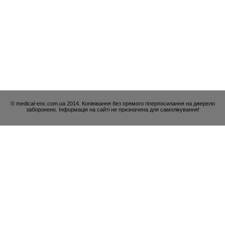
© medical-enc.com.ua 2014. Копіювання без прямого гіперпосилання на джерело
заборонено. Інформація на сайті не призначена для самолікування!