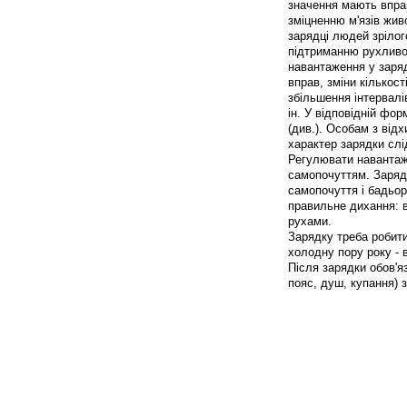
значення мають впра
зміцненню м'язів живо
зарядці людей зрілог
підтриманню рухливос
навантаження у заря
вправ, зміни кількос
збільшення інтервалі
ін. У відповідній фо
(див.). Особам з відх
характер зарядки слі
Регулювати навантаж
самопочуттям. Заряд
самопочуття і бадьор
правильне дихання: 
рухами.
Зарядку треба робити
холодну пору року - в
Після зарядки обов'я
пояс, душ, купання)