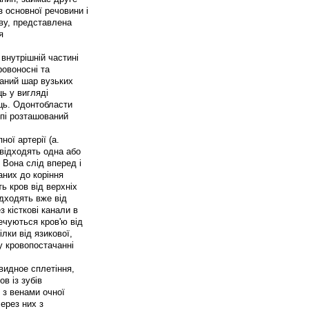
з основної речовини і
ву, представлена
я
 внутрішній частині
ровоносні та
ваний шар вузьких
ць у вигляді
ць. Одонтобласти
ьпі розташований
ої артерії (a.
 відходять одна або
. Вона слід вперед і
аних до коріння
ть кров від верхніх
ідходять вже від
ез кісткові канали в
ечуються кров'ю від
лки від язикової,
у кровопостачанні
видное сплетіння,
в із зубів
 з венами очної
через них з