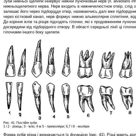
Зуби нижньої щелепи іннервує нижній луночковый нерв (n. alveolaris infe
нижньощелепного нерва. Нерв входить в нижнечелюстное отвір, слід з 
залишає його через підборіддя отвір, називаючись далі вже підборідн
через кістковий канал, нерв формує нижню альвеолярне сплетіння, відд
До коріння іклів та різців підходять гілочки, які є продовженням луноч
досередини від підборідного отвору. В області середньої лінії ці гілочк
гілочками іншого боку щелепи.
Рис. 41. Постійні зуби.
1 і 2 - різець; 3 - ікло; 4 м 5 - премоляри; 6,7 і 8 - моляри.
Форма зубів різна і визначається їх функцією (рис. 41). Різці мають 