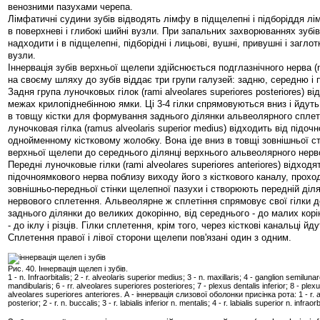
венозними пазухами черепа.
Лімфатичні судини зубів відводять лімфу в підщелепні і підборіддя лім
в поверхневі і глибокі шийні вузли. При запальних захворюваннях зубі
надходити і в підщелепні, підборідні і лицьові, вушні, привушні і загло
вузли.
Іннервація зубів верхньої щелепи здійснюється подглазнічного нерва (n. 
на своєму шляху до зубів віддає три групи галузей: задню, середню і п
Задня група луночковых гілок (rami alveolares superiores posteriores) ві
межах крилопіднебінною ямки. Ці 3-4 гілки спрямовуються вниз і йдуть
в товщу кістки для формування заднього ділянки альвеолярного спле
луночковая гілка (ramus alveolaris superior medius) відходить від підоч
однойменному кістковому жолобку. Вона іде вниз в товщі зовнішньої с
верхньої щелепи до середнього ділянці верхнього альвеолярного нерв
Передні луночковые гілки (rami alveolares superiores anteriores) відходя
підочноямкового нерва поблизу виходу його з кісткового каналу, прохо
зовнішньо-передньої стінки щелепної пазухи і створюють передній діл
нервового сплетення. Альвеолярне ж сплетіння спрямовує свої гілки до 
заднього ділянки до великих докорінно, від середнього - до малих корі
- до іклу і різців. Гілки сплетення, крім того, через кісткові канальці йд
Сплетення правої і лівої сторони щелепи пов'язані один з одним.
Рис. 40. Іннервація щелеп і зубів.
1 - n. Infraorbitalis; 2 - r. alveolaris superior medius; 3 - n. maxillaris; 4 - ganglion semilunar
mandibularis; 6 - rr. alveolares superiores posteriores; 7 - plexus dentalis inferior; 8 - plexus
alveolares superiores anteriores. А - іннервація слизової оболонки присінка рота: 1 - r. a
posterior; 2 - r. n. buccalis; 3 - r. labialis inferior n. mentalis; 4 - r. labialis superior n. infraorb