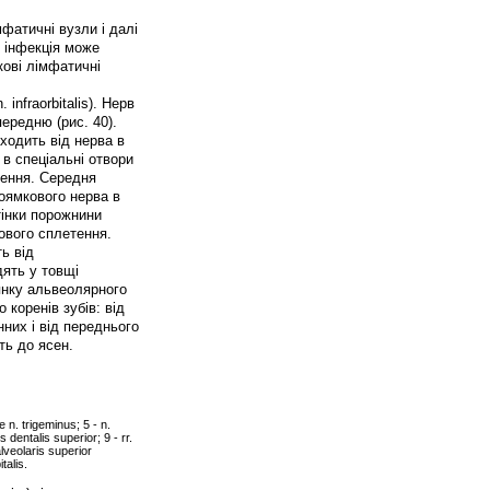
фатичні вузли і далі
в інфекція може
ткові лімфатичні
infraorbitalis). Нерв
ередню (рис. 40).
дходить від нерва в
 в спеціальні отвори
тення. Середня
ноямкового нерва в
тінки порожнини
ового сплетення.
ть від
дять у товщі
янку альвеолярного
коренів зубів: від
нних і від переднього
уть до ясен.
e n. trigeminus; 5 - n.
 dentalis superior; 9 - rr.
lveolaris superior
italis.