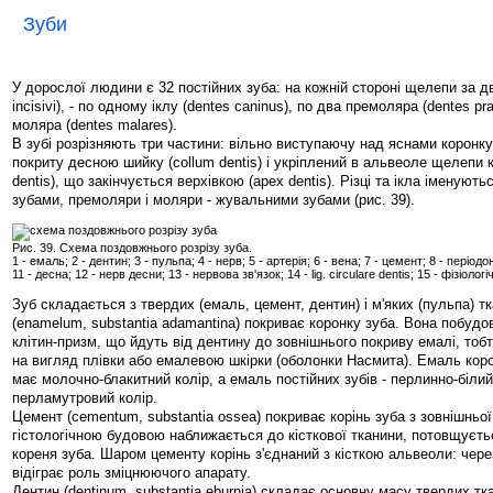
Зуби
У дорослої людини є 32 постійних зуба: на кожній стороні щелепи за два
incisivi), - по одному іклу (dentes caninus), по два премоляра (dentes pr
моляра (dentes malares).
В зубі розрізняють три частини: вільно виступаючу над яснами коронку 
покриту десною шийку (collum dentis) і укріплений в альвеоле щелепи ко
dentis), що закінчується верхівкою (apex dentis). Різці та ікла іменую
зубами, премоляри і моляри - жувальними зубами (рис. 39).
Рис. 39. Схема поздовжнього розрізу зуба.
1 - емаль; 2 - дентин; 3 - пульпа; 4 - нерв; 5 - артерія; 6 - вена; 7 - цемент; 8 - періодонт
11 - десна; 12 - нерв десни; 13 - нервова зв'язок; 14 - lig. circulare dentis; 15 - фізіо
Зуб складається з твердих (емаль, цемент, дентин) і м'яких (пульпа) т
(enamelum, substantia adamantina) покриває коронку зуба. Вона побуд
клітин-призм, що йдуть від дентину до зовнішнього покриву емалі, тоб
на вигляд плівки або емалевою шкірки (оболонки Насмита). Емаль кор
має молочно-блакитний колір, а емаль постійних зубів - перлинно-біли
перламутровий колір.
Цемент (cementum, substantia ossea) покриває корінь зуба з зовнішньої
гістологічною будовою наближається до кісткової тканини, потовщуєть
кореня зуба. Шаром цементу корінь з'єднаний з кісткою альвеоли: через
відіграє роль зміцнюючого апарату.
Дентин (dentinum, substantia eburnia) складає основну масу твердих тк