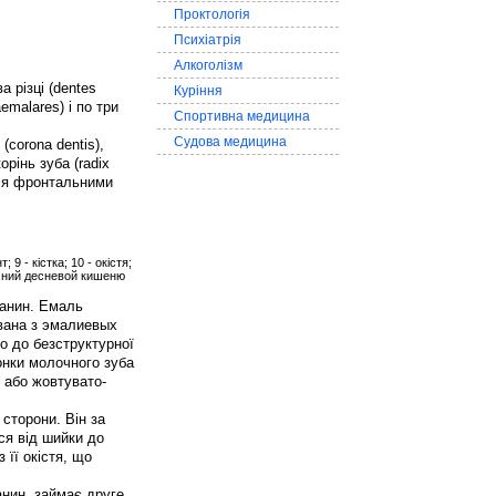
Проктологія
Психіатрія
Алкоголізм
 різці (dentes
Куріння
aemalares) і по три
Спортивна медицина
Судова медицина
(corona dentis),
рінь зуба (radix
ться фронтальними
; 9 - кістка; 10 - окістя;
логічний десневой кишеню
канин. Емаль
ована з эмалиевых
то до безструктурної
онки молочного зуба
й або жовтувато-
 сторони. Він за
ся від шийки до
 її окістя, що
анин, займає друге