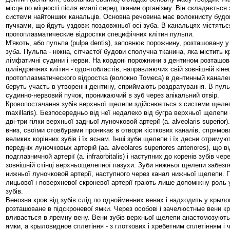
місце по міцності після емалі серед тканин організму. Він складається 
системи найтонших канальців. Основна речовина має волокнисту будо
пучками, що йдуть уздовж поздовжньої осі зуба. В канальцях містятьс
протоплазматические відростки специфічних клітин пульпи.
М'якоть, або пульпа (pulpa dentis), заповнює порожнину, розташовану у
зуба. Пульпа - ніжна, сітчастої будови сполучна тканина, яка містить к
лімфатичні судини і нерви. На кордоні порожнини з дентином розташо
циліндричних клітин - одонтобластів, направляючих свій зовнішній кіне
протоплазматического відростка (волокно Томеса) в дентинный канале
беруть участь в утворенні дентину, сприймають роздратування. В пул
судинно-нервовий пучок, проникаючий в зуб через апікальний отвір.
Кровопостачання зубів верхньої щелепи здійснюється з системи щелепн
maxillaris). Безпосередньо від неї недалеко від бугра верхньої щелепи
дві-три гілки верхньої задньої луночковой артерії (а. alveolaris superior)
вниз, своїми стовбурами проникає в отвори кісткових каналів, спрямов
великих корінних зубів і їх яснам. Інші зуби щелепи і їх десни отримую
передніх луночковых артерій (аа. alveolares superiores anteriores), що в
подглазничной артерії (a. infraorbitalis) і наступних до коренів зубів чер
зовнішній стінці верхньощелепної пазухи. Зуби нижньої щелепи забезп
нижньої луночковой артерії, наступного через канал нижньої щелепи. Гі
лицьової і поверхневої скроневої артерії грають лише допоміжну роль 
зубів.
Венозна кров від зубів слід по однойменних венах і надходить у крыло
розташоване в підскроневої ямки. Через особові і зачелюстные вени кро
вливається в яремну вену. Вени зубів верхньої щелепи анастомозують
ямки, а крыловидное сплетіння - з глоткових і хребетним сплетінням і 