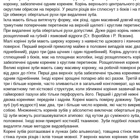
коронку, забезпечені одним коренем. Корінь верхнього центрального рі
округлим обрисом на перерізі. У решти різців він сплюснут з боків і на 
Це обмежує обертальні рухи при видаленні зуба.
Ікла мають більш витягнуту форму, ніж різці, один масивний довгий ко
трикутним поперечним перетином на верхній щелепі і круглим перетин
При видаленні зуба обертальні рухи допустимі. Дуже рідко корінь нижн
розщеплений на губній і язиковий відроги (Ст. Воробйов і Р. Ясвоин).
Малі корінні зуби мають широку коронку з наявністю щокового і язичног
поверхні. Перший верхній премоляр майже в половині випадків має два 
піднебінний), рідко три (два щічних і один піднебінний). Корінь другого
сплющений з боків, має на площинах жолобки, іноді розщеплюють кор
забезпечені одним коренем з круглим перетином. Розщеплення кореня з
Великі корінні зуби мають саму масивну коронку, на робочій поверхні р
від двох до п'яти. Перші два верхніх зуба забезпечені трьома коренями
одним піднебінним. Іноді корені зрощені попарно або всі разом. Третій 
три і більше коренів, часто зливаються в загальний конгломерат, що м
компактному тип кісткової структури, коли зближені коріння зазвичай 
гайморової пазухи або тільки перфорують його. Перший і другий нижні
двома коренями: переднім і заднім. Корені мають помірну довжину. Тре
зуб (зуб мудрості) має два, три і більше число коренів, які часто викри
собою. Множинність коренів зубів у абсолютно виключає обертальні ру
Ці зуби можуть розташовуватися атипово: під кутом до суміжного зуба
положенні. Іноді вони прикриті костной1 тканиною. Зуби подібної локал
видаляти лише методом видовбування.
Корені зубів розташовані в лунках (або альвеолах), товщина стінок яки
стінка лунок різців і іклів тонше мовної. У верхніх малих корінних зубів