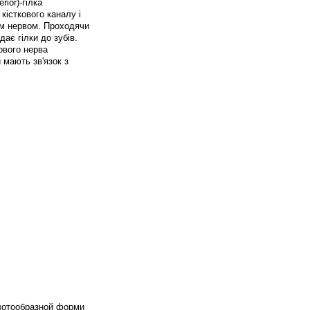
rior)-гілка
кісткового каналу і
им нервом. Проходячи
ає гілки до зубів.
кового нерва
и мають зв'язок з
долотообразной форми