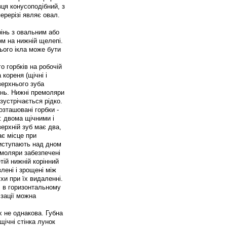
зця конусоподібний, з
перерізі являє овал.
рінь з овальним або
ом на нижній щелепі.
ього ікла може бути
о горбків на робочій
кореня (щічні і
 верхнього зуба
інь. Нижні премоляри
устрічається рідко.
озташовані горбки -
: двома щічними і
верхній зуб має два,
ає місце при
виступають над дном
 моляри забезпечені
тій нижній корінний
влені і зрощені між
хи при їх видаленні.
, в горизонтальному
ізації можна
х не однакова. Губна
 щічні стінка лунок