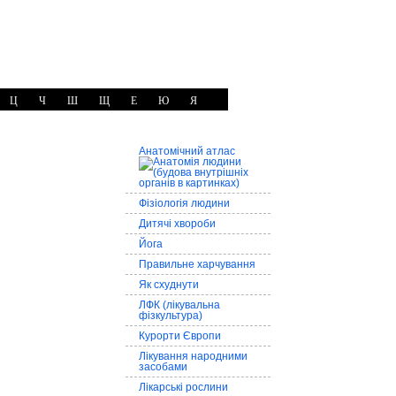
Ц
Ч
Ш
Щ
Е
Ю
Я
Анатомічний атлас
Фізіологія людини
Дитячі хвороби
Йога
Правильне харчування
Як схуднути
ЛФК (лікувальна
фізкультура)
Курорти Європи
Лікування народними
засобами
Лікарські рослини