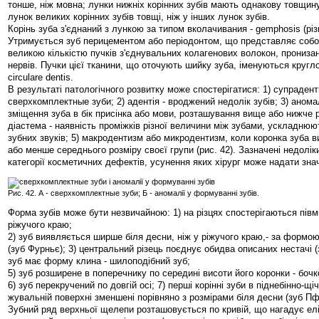
тонше, ніж мовна; лунки нижніх корінних зубів мають однакову товщину
лунок великих корінних зубів товщі, ніж у інших лунок зубів.
Корінь зуба з'єднаний з лункою за типом вколачивания - gemphosis (рі
Утримується зуб перицементом або періодонтом, що представляє собо
великою кількістю пучків з'єднувальних колагенових волокон, прониза
нервів. Пучки цієї тканини, що оточують шийку зуба, іменуються круглою
circulare dentis.
В результаті патологічного розвитку може спостерігатися: 1) супрадент
сверхкомплектные зуби; 2) адентія - вроджений недолік зубів; 3) аномал
зміщення зуба в бік присінка або мови, розташування вище або нижче р
діастема - наявність проміжків різної величини між зубами, ускладню
зубних звуків; 5) макродентизм або микродентизм, коли коронка зуба 
або менше середнього розміру своєї групи (рис. 42). Зазначені недолік
категорії косметичних дефектів, усунення яких хірург може надати зна
Рис. 42. А - сверхкомплектные зуби; Б - аномалії у формуванні зубів.
Форма зубів може бути незвичайною: 1) на різцях спостерігаються півміс
ріжучого краю;
2) зуб виявляється ширше біля десни, ніж у ріжучого краю,- за формо
(зуб Фурньє); 3) центральний різець поєднує обидва описаних нестачі (з
зуб має форму клина - шилоподібний зуб;
5) зуб розширене в поперечнику по середині висоти його коронки - боч
6) зуб перекручений по довгій осі; 7) перші корінні зуби в піднебінно-щі
жувальній поверхні зменшені порівняно з розмірами біля десни (зуб П
Зубний ряд верхньої щелепи розташовується по кривій, що нагадує еліп