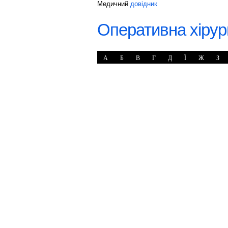
Медичний
довідник
Оперативна хірур
А
Б
В
Г
Д
Ї
Ж
З