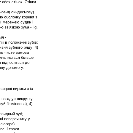
 обох стінок. Стінки
зновид синдесмозу).
ю оболонку кореня з
ні мережею судин і
 зв'язкою зуба - lig.
ия -
ії в положенні зубів:
івня зубного ряду; 4)
ють чисте вимова
виявляється більше
и відносяться до
чну допомогу.
яцеві вирізки з їх
ю нагадує викрутку
уб Гетчінсона); 4)
ковидный зуб;
чні поперечнику у
флюгера).
с, і трохи