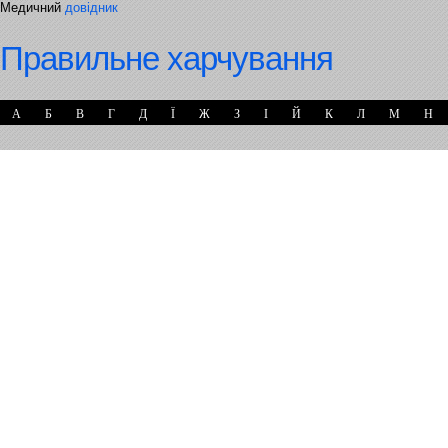
Медичний
довідник
Правильне харчування
А
Б
В
Г
Д
Ї
Ж
З
І
Й
К
Л
М
Н