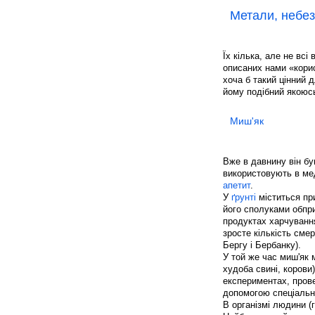
Метали, небез
Їх кілька, але не всі
описаних нами «кори
хоча б такий цінний 
йому подібний якоюс
Миш'як
Вже в давнину він був
використовують в мед
апетит
.
У
ґрунті
міститься при
його сполуками обпри
продуктах харчування
зросте кількість смер
Бергу і Бербанку).
У той же час миш'як
худоба свині, корови
експериментах, пров
допомогою спеціально
В організмі людини (г