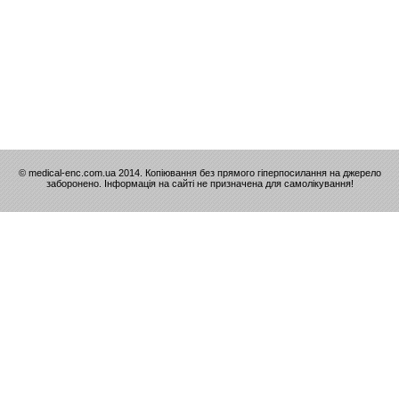
© medical-enc.com.ua 2014. Копіювання без прямого гіперпосилання на джерело
заборонено. Інформація на сайті не призначена для самолікування!