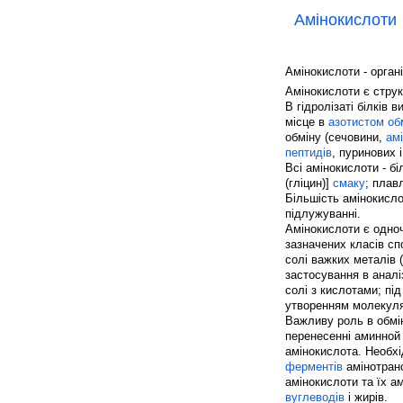
Амінокислоти
Амінокислоти - орган
Амінокислоти є струк
В гідролізаті білків
місце в
азотистом обм
обміну (сечовини,
ам
пептидів
, пуринових 
Всі амінокислоти - бі
(гліцин)]
смаку
; плав
Більшість амінокисло
підлужуванні.
Амінокислоти є одн
зазначених класів сп
солі важких металів (
застосування в аналі
солі з кислотами; пі
утворенням молекул
Важливу роль в обмін
перенесенні аминной 
амінокислота. Необхі
ферментів
амінотранс
амінокислоти та їх а
вуглеводів
і жирів.