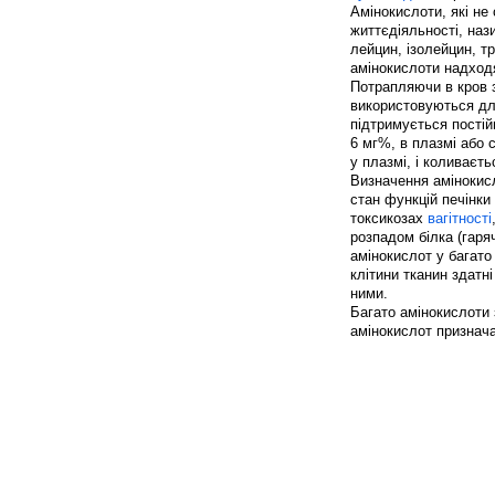
Амінокислоти, які не
життєдіяльності, наз
лейцин, ізолейцин, тр
амінокислоти надходя
Потрапляючи в кров з
використовуються для
підтримується постійн
6 мг%, в плазмі або 
у плазмі, і коливаєт
Визначення амінокисл
стан функцій печінки
токсикозах
вагітності
розпадом білка (гаря
амінокислот у багато 
клітини тканин здатн
ними.
Багато амінокислоти з
амінокислот признача