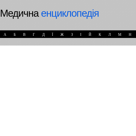
Медична
енциклопедія
А
Б
В
Г
Д
Ї
Ж
З
І
Й
К
Л
М
Н