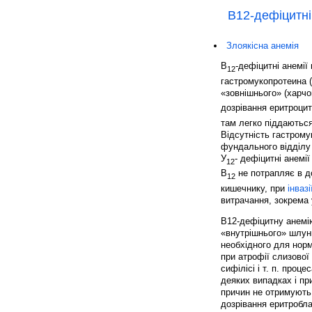
В12-дефіцитні
Злоякісна анемія
B
-дефіцитні анемії
12
гастромукопротеина 
«зовнішнього» (харчо
дозрівання еритроциті
там легко піддаютьс
Відсутність гастрому
фундального відділу 
У
- дефіцитні анемі
12
В
не потрапляє в до
12
кишечнику, при
інвазі
витрачання, зокрема
В12-дефіцитну анемію
«внутрішнього» шлунк
необхідного для норм
при атрофії слизової
сифілісі і т. п. про
деяких випадках і пр
причин не отримують 
дозрівання еритробла