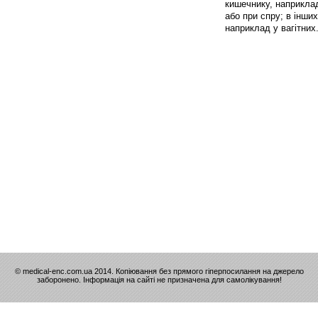
кишечнику, наприклад
або при спру; в інши
наприклад у вагітних
© medical-enc.com.ua 2014. Копіювання без прямого гіперпосилання на джерело
заборонено. Інформація на сайті не призначена для самолікування!