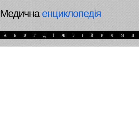
Медична
енциклопедія
А
Б
В
Г
Д
Ї
Ж
З
І
Й
К
Л
М
Н