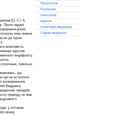
Проктологія
Психіатрія
Алкоголізм
шеном (G. Ст. A.
Куріння
ці. Проте надалі
Спортивна медицина
ворювання різної
Судова медицина
етіологію яких можна
если до групи
го
ася можливість
чинених вірусом
емічного енцефаліту.
иліти,
 сплетення, повільно
хворювань, що
ма ще не остаточно
го захворювання.
ией Верднига-
орадичних випадків,
русну природу не має
шкідливості
оцес у клітинах
ого мозку,