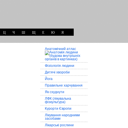
Ц
Ч
Ш
Щ
Е
Ю
Я
Анатомічний атлас
Фізіологія людини
Дитячі хвороби
Йога
Правильне харчування
Як схуднути
ЛФК (лікувальна
фізкультура)
Курорти Європи
Лікування народними
засобами
Лікарські рослини