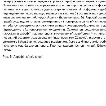
переродження волокон передніх корінців і периферичних нервів з пучко
Основним симптомом захворювання є повільно прогресуюча атрофія м'
починається в дистальних відділах верхніх кінцівок. Атрофуються дрібні
підвищення великого пальця, мізинця і міжкісткові) і розвивається деф
«пазуристою лапи», або «руки Арана - Дюшена» (рис. 5). Атрофії розв
правій руці, надалі стають симетричними і поширюються на м'язи перед
тулуба, супроводжуються якісними змінами электровозбудимости, а дан
підтверджують їх неврогенное походження. Сухожильні рефлекси зник
наростання атрофії, паралельно зі зниженням м'язової сили. Чутливіс
повільний розвиток захворювання (іноді протягом 20 років), відсутність
симптомів і бульбарних розладів відрізняють його від бічного аміотроф
яким воно має багато спільного. Прогноз завжди несприятливий. Ефек
немає.
Рис. 5. Атрофія м'язів кисті