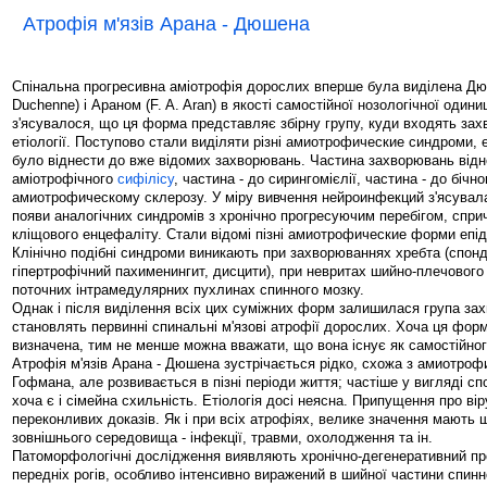
Атрофія м'язів Арана - Дюшена
Спінальна прогресивна аміотрофія дорослих вперше була виділена Дю
Duchenne) і Араном (F. A. Aran) в якості самостійної нозологічної одини
з'ясувалося, що ця форма представляє збірну групу, куди входять зах
етіології. Поступово стали виділяти різні амиотрофические синдроми, 
було віднести до вже відомих захворювань. Частина захворювань відн
аміотрофічного
сифілісу
, частина - до сирингомієлії, частина - до бічно
амиотрофическому склерозу. У міру вивчення нейроинфекций з'ясувал
появи аналогічних синдромів з хронічно прогресуючим перебігом, спри
кліщового енцефаліту. Стали відомі пізні амиотрофические форми епід
Клінічно подібні синдроми виникають при захворюваннях хребта (спонд
гіпертрофічний пахименингит, дисцити), при невритах шийно-плечового
поточних інтрамедулярних пухлинах спинного мозку.
Однак і після виділення всіх цих суміжних форм залишилася група за
становлять первинні спинальні м'язові атрофії дорослих. Хоча ця фор
визначена, тим не менше можна вважати, що вона існує як самостійно
Атрофія м'язів Арана - Дюшена зустрічається рідко, схожа з амиотроф
Гофмана, але розвивається в пізні періоди життя; частіше у вигляді сп
хоча є і сімейна схильність. Етіологія досі неясна. Припущення про ві
переконливих доказів. Як і при всіх атрофіях, велике значення мають 
зовнішнього середовища - інфекції, травми, охолодження та ін.
Патоморфологічні дослідження виявляють хронічно-дегенеративний пр
передніх рогів, особливо інтенсивно виражений в шийної частини спинн