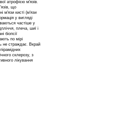
вої атрофією м'язів.
язів, що
 м'язи кисті (м'язи
ормація у вигляді
иваються частіше у
пліччя, плеча, шиї і
і біопсії
ають по мірі
ть не страждає. Вкрай
 пірамідних
ічного склерозу, з
тивного лікування