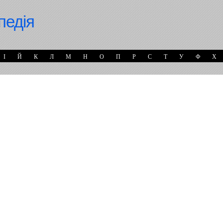
педія
І
Й
К
Л
М
Н
О
П
Р
С
Т
У
Ф
Х