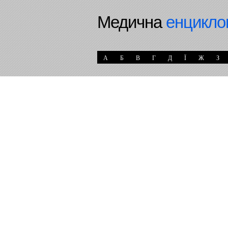
Медична
енцикло
А
Б
В
Г
Д
Ї
Ж
З