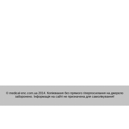
© medical-enc.com.ua 2014. Копіювання без прямого гіперпосилання на джерело
заборонено. Інформація на сайті не призначена для самолікування!