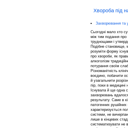
Хвороба під н
Захворювання та у
Сьогодні мало хто су
між тим подання про 
труднощами і утверд
Подібне становище, м
розуміти форму існув
про хвороби, як прав
алкоголізм традиційн
потурання своїм сла
Різноманітність клін
воєдино, побачити ос
й узагальнити розріз
пір, поки в медицині 
Існувала й ще одна с
захворювань вдалося
результату. Саме в к
патогенних рушійних
характеризується пол
системи, не вичерпан
лише в кінцевих стад
систематизувати не в