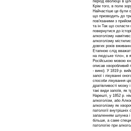
період еволюції в ці
Крім того, в поле зо
Найчастіше це були 
що призводить до три
пов'язаними з прийо
та ін Так що скласти
повернутися до істор
алкоголізму намітився
алкоголізму містилис
довгих років вживанн
Етапною слід вважати
на людське тіло», в 
Російською мовою кни
описав хворобливий п
- вино). У 1819 р. в
запої і лікуванні он
способи лікування ці
дратівливості мозку 
такі види запоїв, як
Нарешті, у 1852 р. н
алкоголізм, або Алко
алкоголізму як хворо
патології внутрішніх
запаленням шлунка і 
більше, а саме спец
патологію при алкогол