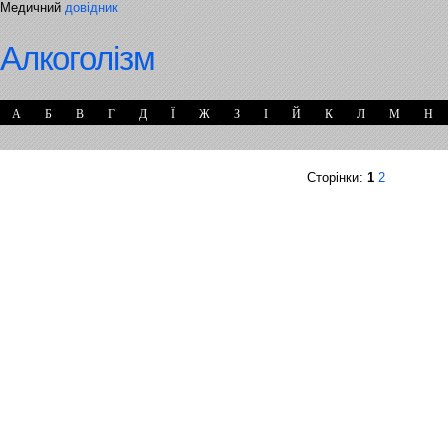
Медичний
довідник
Алкоголізм
А
Б
В
Г
Д
Ї
Ж
З
І
Й
К
Л
М
Н
Сторінки:
1
2