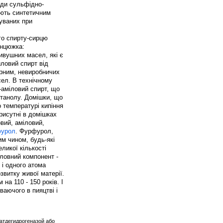
оди сульфідно-
ують синтетичним
жуваних при
ого спирту-сирцю
анцюжка:
ивушних масел, які є
ловий спирт від
рним, невиробничих
сел. В технічному
-аміловий спирт, що
етанолу. Домішки, що
 температурі кипіння
рисутні в домішках
овий, аміловий,
урол
. Фурфурол,
им чином, будь-які
ликої кількості
ловний компонент -
 і одного атома
звитку живої матерії.
на 110 - 150 років. І
ваючого в пияцтві і
ватдегидрогеназой або