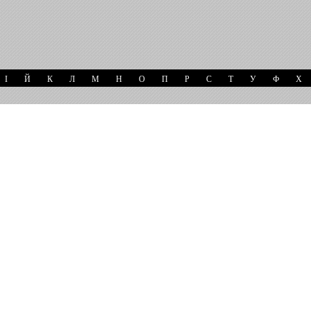
І
Й
К
Л
М
Н
О
П
Р
С
Т
У
Ф
Х