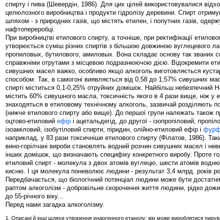
спирту і пива (Шевердін, 1986). Для цих цілей використовувалися відх
целюлозного виробництва і продукти гідролізу деревини. Спирт отрим
шляхом - з природних газів, що містять етилен, і попутних газів, одер
нафтопереробці.
При виробництві етилового спирту, а точніше, при ректифікації етилов
утворюється суміш різних спиртів з більшою довжиною вуглецевого л
пропиловых, бутилового, амиловых. Вона складає основу так званих с
справжніми отрутами з місцевою подразнюючою дією. Відокремити ети
сивушних масел важко, особливо якщо алкоголь виготовляється куста
способом. Так, в самогоні виявляється від 0,58 до 1,57% сивушних ма
спирті міститься 0,1-0,25% отруйних домішок. Найбільш небезпечний Н
містить 60% сивушного масла, токсичність якого в 4 рази вище, ніж у 
знаходяться в етиловому технічному алкоголь, зазвичай розділяють по
(нижче етилового спирту або вище). До першої групи належать також п
оцтово-етиловий
ефір
і ацетальдегід, до другої - ізопропіловий, пропіл
ізоаміловий, ізобутіловий спирти, піридин, олійно-етиловий ефір і
фурф
наприклад, у 83 рази токсичніше етилового спирту (Філатов, 1986). Так
вино-горілчані вироби становлять водний розчин сивушних масел і неве
інших домішок, що визначають специфіку конкретного виробу. Проте го
етиловий спирт - молекула з двох атомів вуглецю, шести атомів водню
кисню. І ця молекула поневолює людини - результат 3,4 млрд. років ро
Передбачається, що біологічний потенціал людини може бути достатнім 
раптом алкоголізм - добровільне скорочення життя людини, рідко дожи
до 55-річного віку...
Перед нами загадка алкоголізму.
1. Описані й інші шляхи утворення ендогенного етанолу: він може вироблятися пиру