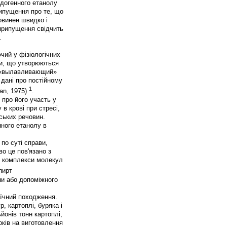
догенного етанолу
рипущення про те, що
овинен швидко і
 припущення свідчить
.
чий у фізіологічних
ки, що утворюються
, «вылавливающий»
 дані про постійному
1
an, 1975)
.
 про його участь у
в крові при стресі,
рських речовин.
нного етанолу в
 по суті справи,
о це пов'язано з
 - комплекси молекул
пирт
ни або допоміжного
аїчний походження.
, картоплі, буряка і
йонів тонн картоплі,
оків на виготовлення