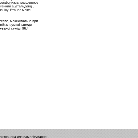
нфосфолиаза, розщеплює
генний ацетальдегід і,
ланіну. Етанол може
я тепло, максимальне при
 об'єм суміші завжди
уваної суміші 96,4
призначена для самолікування!