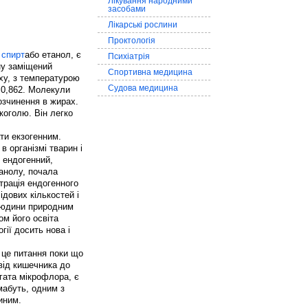
Лікування народними
засобами
Лікарські рослини
Проктологія
 спирт
або етанол, є
Психіатрія
ну заміщений
Спортивна медицина
аху, з температурою
Судова медицина
С 0,862. Молекули
озчинення в жирах.
коголю. Він легко
ти екзогенним.
 організмі тварин і
 ендогенний,
танолу, почала
трація ендогенного
ідових кількостей і
 людини природним
ом його освіта
ії досить нова і
 це питання поки що
від кишечника до
агата мікрофлора, є
мабуть, одним з
иним.