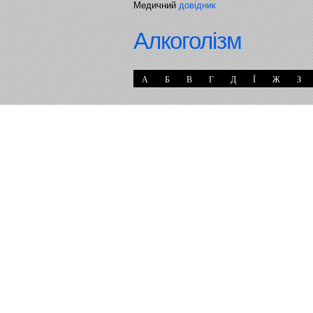
Медичний
довідник
Алкоголізм
А
Б
В
Г
Д
Ї
Ж
З