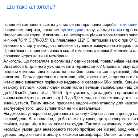
Що таке алкоголь?
Головний компонент всіх існуючих винно-горілчаних виробів -
етиловий
насиченим спиртом, похідним
вуглеводню
етану, де один
атом
гідроге
гідроксильної групи. Алкоголь - це безбарвна рідина характерного зап
кипіння 78,4° С (78-80,5° С), плавлення 112° С, питомою вагою при 0° 
етилового спирту володіють високим ступенем змішування з водою і р
Це пов'язано головним чином з малої ступенем дисоціації молекули ал
проникає через клітинні мембрани.
Алкоголь, що потрапляє в організм людини ззовні, правильніше назива
Здавалося б, для чого ускладнювати термінологію? Справа в тому, що в
людини у мінімальних кількостях постійно виявляється внутрішній, або
алкоголь. Роль ендогенного алкоголю, або, коректніше, ендогенного е
інтенсивно вивчатися порівняно недавно, з середини 60-х років. Концен
етанолу в плазмі крові людей вкрай мала і вельми варіабельна - від сл
до 0,16 мг% (Jones et al., 1983). Припускають, що за добу в організмі
чином може утворюватися від 1,0 до 9,0 м ендогенного етанолу, а з вік
зменшується. Таким чином, проблема ендогенного етанолу для нарколог
заслуговує того, щоб зупинитися на ній детальніше.
Які джерела утворення ендогенного етанолу? Однозначної відповіді на
не знайдено. Встановлено, що його вміст у крові, що транспортується 
печінки, вище, ніж в інших областях судин. Так як в кишечнику існує б
необхідні умови для анаеробного (тобто протікає без кисню) бродіння, 
джерел ендогенного етанолу є кишкова мікрофлора. Одним, але не єд