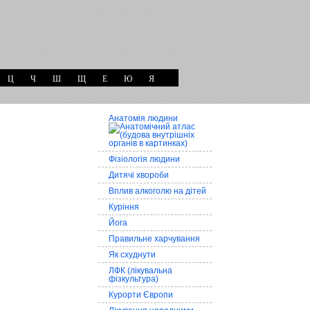
Ц
Ч
Ш
Щ
Е
Ю
Я
Анатомія людини
Фізіологія людини
Дитячі хвороби
Вплив алкоголю на дітей
Куріння
Йога
Правильне харчування
Як схуднути
ЛФК (лікувальна
фізкультура)
Курорти Європи