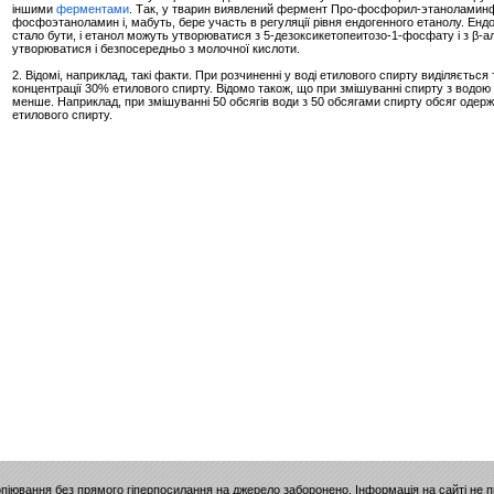
іншими
ферментами
. Так, у тварин виявлений фермент Про-фосфорил-этанолами
фосфоэтаноламин і, мабуть, бере участь в регуляції рівня ендогенного етанолу. Ендо
стало бути, і етанол можуть утворюватися з 5-дезоксикетопеитозо-1-фосфату і з β-а
утворюватися і безпосередньо з молочної кислоти.
2. Відомі, наприклад, такі факти. При розчиненні у воді етилового спирту виділяєтьс
концентрації 30% етилового спирту. Відомо також, що при змішуванні спирту з водою
менше. Наприклад, при змішуванні 50 обсягів води з 50 обсягами спирту обсяг одерж
етилового спирту.
опіювання без прямого гіперпосилання на джерело заборонено. Інформація на сайті не 