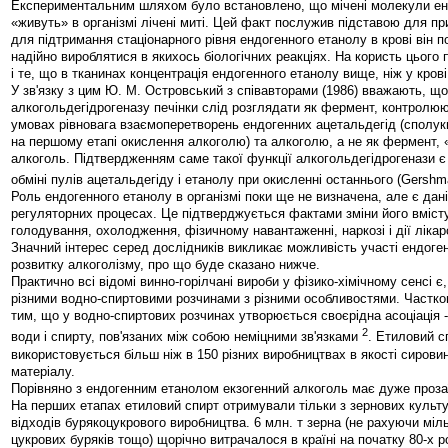
Експериментальним шляхом було встановлено, що мічені молекули ен
«живуть» в організмі лічені миті. Цей факт послужив підставою для п
для підтримання стаціонарного рівня ендогенного етанолу в крові він п
надійно вироблятися в якихось біологічних реакціях. На користь цього
і те, що в тканинах концентрація ендогенного етанолу вище, ніж у крові
У зв'язку з цим Ю. М. Островський з співавторами (1986) вважають, що
алкогольдегідрогеназу печінки слід розглядати як фермент, контролюю
умовах рівновага взаємоперетворень ендогенних ацетальдегід (сполу
на першому етапі окислення алкоголю) та алкоголю, а не як фермент
алкоголь. Підтвердженням саме такої функції алкогольдегідрогенази є
обміні пулів ацетальдегіду і етанолу при окисленні останнього (Gershm
Роль ендогенного етанолу в організмі поки ще не визначена, але є дані
регуляторних процесах. Це підтверджується фактами зміни його вмісту 
голодування, охолодження, фізичному навантаженні, наркозі і дії ліка
Значний інтерес серед дослідників викликає можливість участі ендоге
розвитку алкоголізму, про що буде сказано нижче.
Практично всі відомі винно-горілчані вироби у фізико-хімічному сенсі є,
різними водно-спиртовими розчинами з різними особливостями. Частков
тим, що у водно-спиртових розчинах утворюється своєрідна асоціація
2
води і спирту, пов'язаних між собою неміцними зв'язками
. Етиловий с
використовується більш ніж в 150 різних виробництвах в якості сирови
матеріалу.
Порівняно з ендогенним етанолом екзогенний алкоголь має дуже проз
На перших етапах етиловий спирт отримували тільки з зернових культур
відходів бурякоцукрового виробництва. 6 млн. т зерна (не рахуючи міль
цукрових буряків тощо) щорічно витрачалося в країні на початку 80-х р