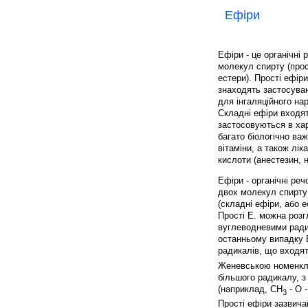
Ефіри
Ефіри - це органічні
молекул спирту (прос
естери). Прості ефіри
знаходять застосуван
для інгаляційного на
Складні ефіри входя
застосовуються в хар
багато біологічно ва
вітаміни, а також лік
кислоти (анестезин, н
Ефіри - органічні ре
двох молекул спирту 
(складні ефіри, або е
Прості Е. можна розг
вуглеводневими ради
останньому випадку Е
радикалів, що входят
Женевською номенкла
більшого радикалу, з
(наприклад, СН
- О -
3
Прості ефіри зазвича