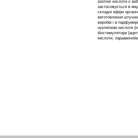
азотної кислоти є ви
застосовується в мед
складні ефіри органі
виготовлення штучни
виробів і в парфумер
нуклеїнові кислоти (
біостимулятори (ацет
кислоти, параамінобен