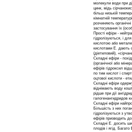
молекули води при д
цинк, мідь сірчанокис
більш низькій темпер
кімнатній температурі
розчиняють органічні
застосування їх (осо
Прості ефіри - нейтр
гідролізуються, і дл
кислотою або металев
кислотами Е. дають 
(діетиловий), «сірча
Складні ефіри - похі
(органічної або міне
ефірів гідроксил від
по тим кислот і спир
оцтової кислоти - ети
Складні ефіри одержу
віднімають воду кошті
рідше при дії ангідр
галогенангидридов к
Складні ефіри найпро
Більшість з них поган
гідролізуються з утв
ефірів призводить до
Складні Е. досить ши
плодів і ягід. Багат