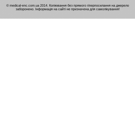
© medical-enc.com.ua 2014. Копіювання без прямого гіперпосилання на джерело
заборонено. Інформація на сайті не призначена для самолікування!