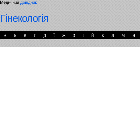
Медичний
довідник
Гінекологія
А
Б
В
Г
Д
Ї
Ж
З
І
Й
К
Л
М
Н