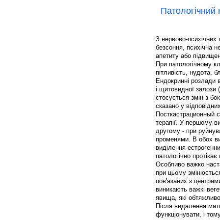
Патологічний 
З нервово-психічних 
безсоння, психічна не
апетиту або підвищен
При патологічному кл
пітливість, нудота, б
Ендокринні розлади 
і щитовидної залози (
стосується змін з бо
сказано у відповідни
Посткастрационный с
терапії. У першому в
другому - при руйнув
променями. В обох в
виділення естрогенни
патологічно протікає
Особливо важко наста
при цьому змінюється
пов'язаних з центрам
виникають важкі веге
явища, які обтяжлив
Після видалення мат
функціонувати, і том