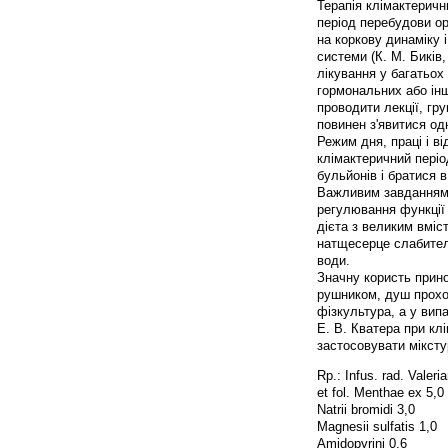
Терапія клімактеричн
період перебудови ор
на коркову динаміку і
системи (К. М. Биків
лікування у багатьох
гормональних або інш
проводити лекції, гру
повинен з'явитися од
Режим дня, праці і в
клімактеричний періо
бульйонів і братися в
Важливим завданням 
регулювання функції
дієта з великим вміс
натщесерце слабитель
води.
Значну користь прино
рушником, душ прохо
фізкультура, а у випа
Е. В. Кватера при к
застосовувати міксту
Rp.: Infus. rad. Valeri
et fol. Menthae ex 5,0
Natrii bromidi 3,0
Magnesii sulfatis 1,0
Amidopyrini 0,6