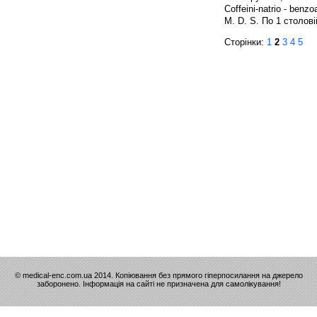
Coffeini-natrio - benzo
M. D. S. По 1 столові
Сторінки:
1
2
3
4
5
© medical-enc.com.ua 2014. Копіювання без прямого гіперпосилання на джерело
заборонено. Інформація на сайті не призначена для самолікування!