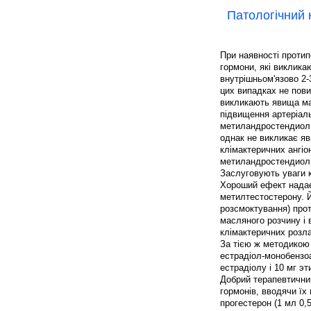
Патологічний 
При наявності протип
гормони, які виклика
внутрішньом'язово 2-3
цих випадках не пови
викликають явища мас
підвищення артеріаль
метиландростендиол,
однак не викликає яв
клімактеричних ангі
метиландростендиол п
Заслуговують уваги к
Хороший ефект надає 
метилтестостерону. Й
розсмоктування) прот
масляного розчину і 
клімактеричних розла
За тією ж методикою
естрадіол-монобензоа
естрадіолу і 10 мг э
Добрий терапевтични
гормонів, вводячи їх
прогестерон (1 мл 0,5