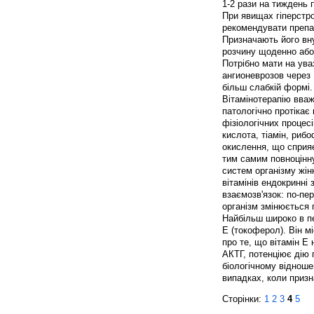
1-2 рази на тиждень 
При явищах гіперстр
рекомендувати препар
Призначають його вну
розчину щоденно або 
Потрібно мати на ува
ангионеврозов через 
більш слабкій формі.
Вітамінотерапію вваж
патологічно протікає 
фізіологічних процесі
кислота, тіамін, рибо
окислення, що сприяє
тим самим повноцінну
систем організму жін
вітамінів ендокринні
взаємозв'язок: по-пер
організм змінюється п
Найбільш широко в пе
Е (токоферол). Він мі
про те, що вітамін Е
АКТГ, потенціює дію 
біологічному відноше
випадках, коли призн
Сторінки:
1
2
3
4
5