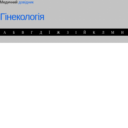
Медичний
довідник
Гінекологія
А
Б
В
Г
Д
Ї
Ж
З
І
Й
К
Л
М
Н