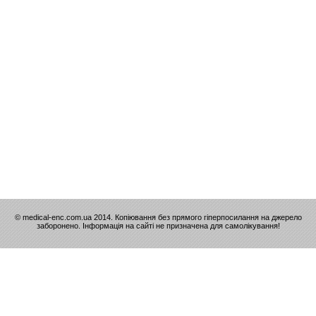
© medical-enc.com.ua 2014. Копіювання без прямого гіперпосилання на джерело
заборонено. Інформація на сайті не призначена для самолікування!