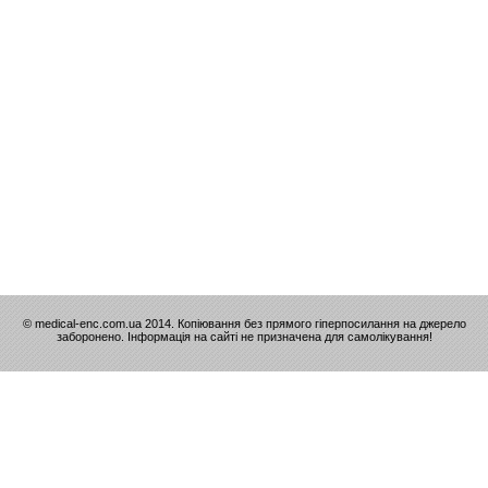
© medical-enc.com.ua 2014. Копіювання без прямого гіперпосилання на джерело
заборонено. Інформація на сайті не призначена для самолікування!