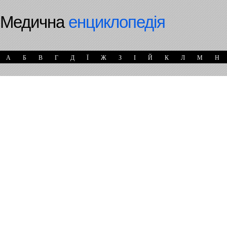
Медична
енциклопедія
А
Б
В
Г
Д
Ї
Ж
З
І
Й
К
Л
М
Н