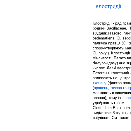
Клостридії
Клостридії - ряд гра
родини Bacillaceae. П
збудники газової гангр
oedematiens, Cl. septic
паличка правця (Cl. t
споро-утворюють бацил
Cl. novyi). Клострид
мінливості. Багато в
гіалуронідазу) або 
кислот. Деякі клостр
Патогенні клостридії
впливають на центра
тканину
(фактор поши
(
правець
,
газова ганг
мешкають в кишечник
правця), тому їх
спор
удобрюють гноєм.
Clostridium Botulinu
виділяючи ботулініч
butyricum. См. також