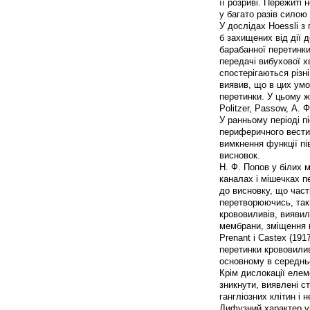
її розриві. Пережиті
у багато разів силою
У дослідах Hoessli з
б захищених від дії д
барабанної перетинки
передачі вибухової хв
спостерігаються різн
виявив, що в цих умо
перетинки. У цьому ж
Politzer, Passow, А. 
У ранньому періоді пі
периферичного вести
вимкнення функції п
висновок.
Н. Ф. Попов у білих 
каналах і мішечках п
до висновку, що час
перетворюючись, таки
крововиливів, виявил
мембрани, зміщення п
Prenant і Castex (19
перетинки крововилив
основному в середнь
Крім дислокації елем
зникнути, виявлені ст
гангліозних клітин і 
Дифузний характер ур