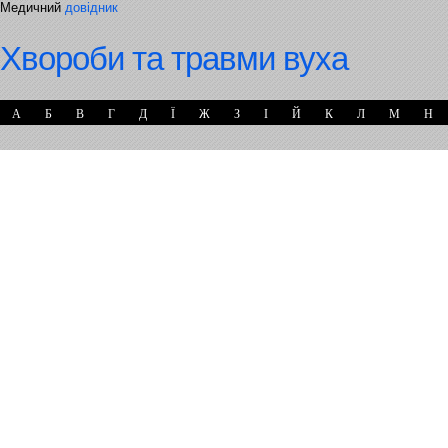
Медичний
довідник
Хвороби та травми вуха
А
Б
В
Г
Д
Ї
Ж
З
І
Й
К
Л
М
Н