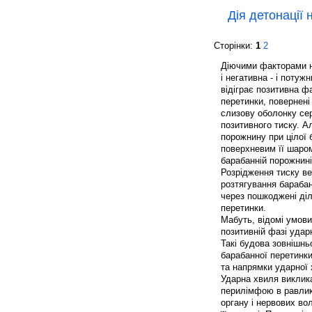
Дія детонації 
Сторінки:
1
2
Діючими факторами на
і негативна - і потуж
відіграє позитивна ф
перетинки, повернені 
слизову оболонку сер
позитивного тиску. А
порожнину при цілої 
поверхневим її шаром
барабанній порожнині
Розрідження тиску ве
розтягування барабан
через пошкоджені діл
перетинки.
Мабуть, відомі умови
позитивній фазі ударн
Такі будова зовнішнь
барабанної перетинки
та напрямки ударної 
Ударна хвиля виклика
перилімфою в равлику
органу і нервових во