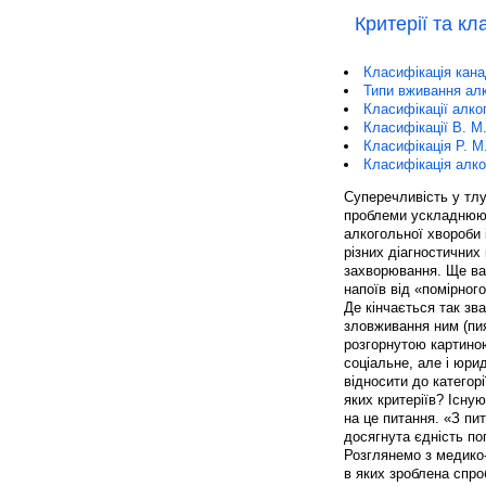
Критерії та кл
Класифікація кана
Типи вживання алк
Класифікації алко
Класифікації В. М
Класифікація Р. М
Класифікація алког
Суперечливість у тлум
проблеми ускладнюют
алкогольної хвороби 
різних діагностичних 
захворювання. Ще ва
напоїв від «помірног
Де кінчається так зв
зловживання ним (пия
розгорнутою картиною
соціальне, але і юри
відносити до категор
яких критеріїв? Існую
на це питання. «З пи
досягнута єдність пог
Розглянемо з медико-с
в яких зроблена спр