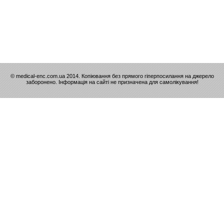
© medical-enc.com.ua 2014. Копіювання без прямого гіперпосилання на джерело
заборонено. Інформація на сайті не призначена для самолікування!