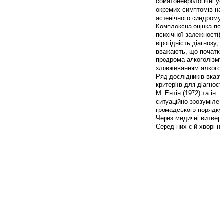
соматоневрологічні у
окремих симптомів на
астенічного синдрому
Комплексна оцінка по
психічної залежності),
вірогідність діагноз
вважають, що початк
продрома алкоголізм
зловживанням алкогол
Ряд дослідників вказ
критеріїв для діагнос
М. Ентін (1972) та ін
ситуаційно зрозуміл
громадського порядку
Через медичні витве
Серед них є й хворі н