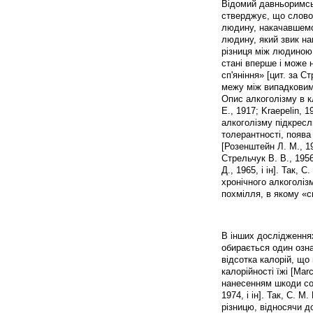
Відомий давньоримсь
стверджує, що слово 
людину, накачавшемс
людину, який звик нап
різниця між людиною, 
стані вперше і може н
сп'яніння» [цит. за 
межу між випадковим 
Опис алкоголізму в к
Е., 1917; Kraepelin, 
алкоголізму підкресл
толерантності, поява
[Розенштейн Л. М., 19
Стрельчук В. В., 195
Д., 1965, і ін]. Так,
хронічного алкоголі
похмілля, в якому «с
В інших дослідженнях
обирається один озна
відсотка калорій, що
калорійності їжі [Mar
нанесенням шкоди соб
1974, і ін]. Так, С. 
різницю, відносячи д