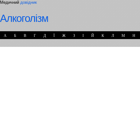
Медичний
довідник
Алкоголізм
А
Б
В
Г
Д
Ї
Ж
З
І
Й
К
Л
М
Н