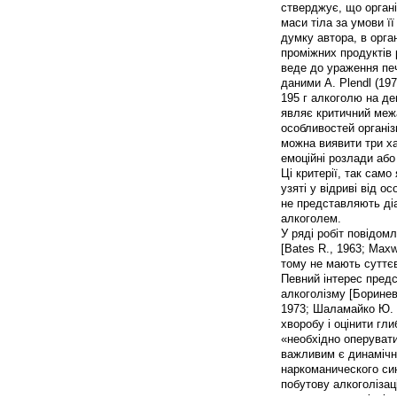
стверджує, що органі
маси тіла за умови її
думку автора, в орга
проміжних продуктів 
веде до ураження печі
даними A. Plendl (19
195 г алкоголю на де
являє критичний межа
особливостей організ
можна виявити три ха
емоційні розлади або
Ці критерії, так само 
узяті у відриві від о
не представляють ді
алкоголем.
У ряді робіт повідомл
[Bates R., 1963; Maxw
тому не мають суттє
Певний інтерес предс
алкоголізму [Бориневи
1973; Шаламайко Ю. В.
хворобу і оцінити глиб
«необхідно оперувати
важливим є динамічни
наркоманического си
побутову алкоголізац