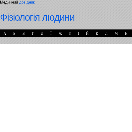
Медичний
довідник
Фізіологія людини
А
Б
В
Г
Д
Ї
Ж
З
І
Й
К
Л
М
Н