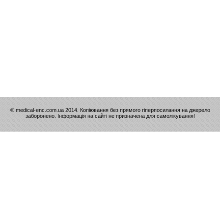
© medical-enc.com.ua 2014. Копіювання без прямого гіперпосилання на джерело
заборонено. Інформація на сайті не призначена для самолікування!