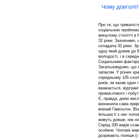
Чому довголіт
Про те, що триваліст
соціальною проблемою
минулому столітті в 
32 роки. Зазначимо,
складала 32 роки. Зр
одну який дожив до 8
молодості, і в серед
Соціальними факторам
Загальновідомо, що ж
запасом. У різних кр
середньому 105 хлопч
років, як казав один 
вважається, відіграю
промислового і побут
Є, правда, деякі вис
визначила сама приро
вчений Гамільтон. Ві
більшості з них чоло
живуть довше, ніж но
Серед 200 видів ссавц
особини. Чоловік мав
дозрівають пізніше (
с