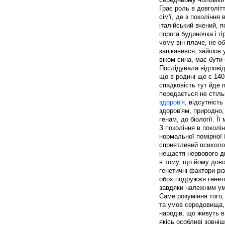
Грає роль в довголіт
сім'ї, де з поколінн
італійський вчений, 
порога будиночка і г
чому він плаче, не о
зацікавився, зайшов 
віком сина, має бути
Послідувала відповід
що в родині ще є 140
спадковість тут йде 
передається не стіль
здоров'я
, відсутніст
здоров'ям, природно,
генам, до біології. Ї
З покоління в поколін
нормальної помірної 
сприятливий психоло
нещастя нервового ди
в тому, що йому дово
генетичні фактори рі
обох подружжя генет
завдяки належним умо
Саме розуміння того,
та умов середовища, 
народів, що живуть в
якісь особливі зовні