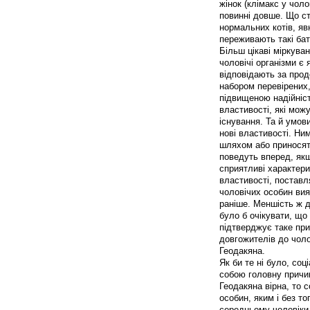
жінок (клімакс у чоло
повинні довше. Що сто
нормальних котів, яв
переживають такі бат
Більш цікаві міркува
чоловічі організми є
відповідають за прод
набором перевірених,
підвищеною надійніст
властивості, які мо
існування. Та й умов
нові властивості. Ни
шляхом або приносять
поведуть вперед, якщ
сприятливі характери
властивості, поставл
чоловічих особин вия
раніше. Меншість ж д
було б очікувати, що
підтверджує таке прип
довгожителів до чоло
Геодакяна.
Як би те ні було, со
собою головну причи
Геодакяна вірна, то 
особин, яким і без т
середньому чоловіки ж