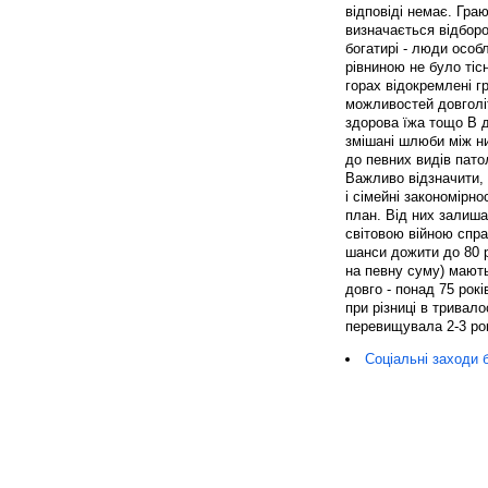
відповіді немає. Гра
визначається відборо
богатирі - люди особл
рівниною не було тіс
горах відокремлені г
можливостей довголіт
здорова їжа тощо В д
змішані шлюби між н
до певних видів патол
Важливо відзначити, 
і сімейні закономірно
план. Від них залиша
світовою війною спра
шанси дожити до 80 р
на певну суму) мають 
довго - понад 75 рок
при різниці в тривало
перевищувала 2-3 рок
Соціальні заходи 