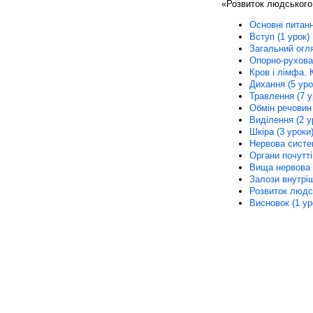
«Розвиток людського 
Основні питанн
Вступ (1 урок)
Загальний огля
Опорно-рухова 
Кров і лімфа. К
Дихання (5 уро
Травлення (7 у
Обмін речовин і
Виділення (2 у
Шкіра (3 уроки
Нервова систем
Органи почуттів
Вища нервова д
Залози внутріш
Розвиток людсь
Висновок (1 ур