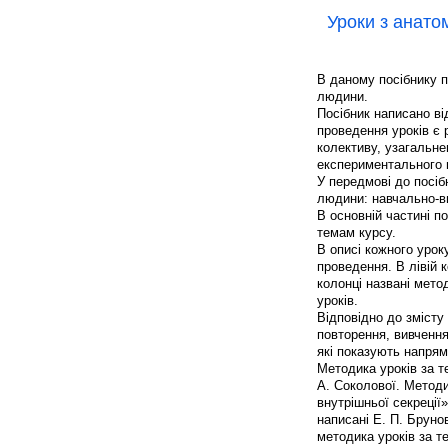
Уроки з анатомі
В даному посібнику пр
людини.
Посібник написано ві
проведення уроків є 
колективу, узагальне
експериментального 
У передмові до посібн
людини: навчально-ви
В основній частині п
темам курсу.
В описі кожного урок
проведення. В лівій к
колонці названі мето
уроків.
Відповідно до змісту 
повторення, вивчення
які показують напрям
Методика уроків за т
А. Соколової. Методи
внутрішньої секреції
написані Е. П. Брунов
методика уроків за т