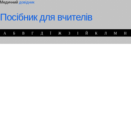
Медичний
довідник
Посібник для вчителів
А
Б
В
Г
Д
Ї
Ж
З
І
Й
К
Л
М
Н