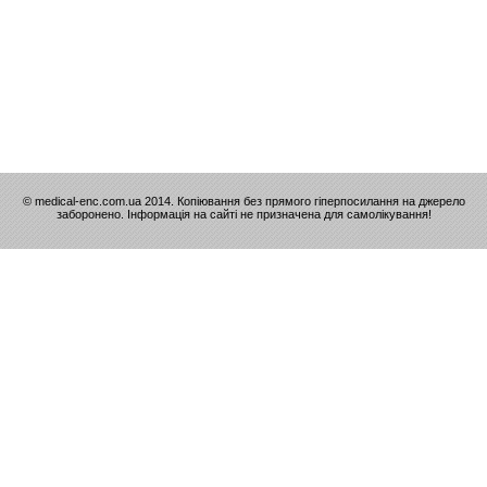
© medical-enc.com.ua 2014. Копіювання без прямого гіперпосилання на джерело
заборонено. Інформація на сайті не призначена для самолікування!