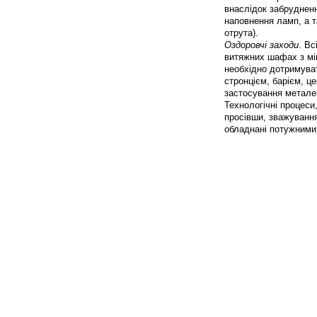
внаслідок забрудненн
наповнення ламп, а т
отрута).
Оздоровчі заходи
. Вс
витяжних шафах з мі
необхідно дотримуват
стронцієм, барієм, ц
застосування метале
Технологічні процеси
просівши, зважування
обладнані потужними