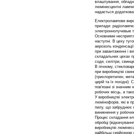
влаштування, обладна
люмінесцентні лампи
надається додаткова 
Електролампове виро
прилади: радіолампи
электроннолучевые т
Основними несприятл
наступні. В цеху туг
аерозоль конденсації
при завантаженні і ви
складальних цехах пр
соди, селітри, свинц
В пічному, стекловар
при виробництві свин
(трихлоретилен, мета
церій та їх похідні)
пов'язані зі значним
робочих місць, а та
У виробництві электр
люмінофорів, які в п
пилу, що забруднює 
виникнення у робочи
Процес складання еле
обробці (відкачуванн
виробництві люмінесц
найбільш серйозною ш