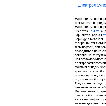
Електролампо
Електролампове виро
освітлювальні, радіо
Електролампове вироб
кислотою,
лугом
, ац
карбонатів, барію і
ст
корунду в метанолі.
У виробництві люмін
люмінофори, при роб
проводиться на газов
заповнення їх ртуттю
напівавтоматичного в
электролампового ви
можливі випадки хрон
трихлоретилену. Дол
негайному виведенні п
вдихання карбогену).
Оздоровчі заходи
. 
механічною тягою аб
Виготовлення оксидів
столах з бортовими в
витяжних шафах. При 
люмінесцентних ламп