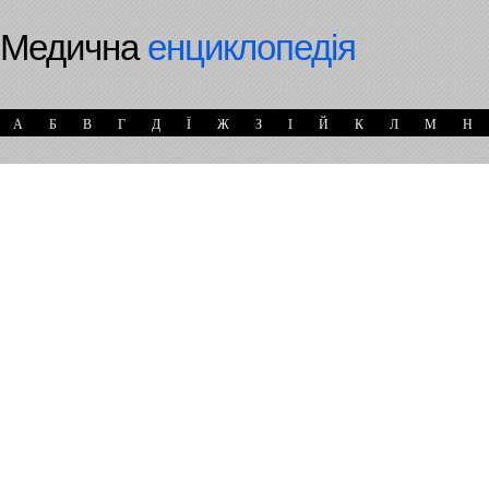
Медична
енциклопедія
А
Б
В
Г
Д
Ї
Ж
З
І
Й
К
Л
М
Н