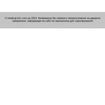
© medical-enc.com.ua 2014. Копіювання без прямого гіперпосилання на джерело
заборонено. Інформація на сайті не призначена для самолікування!