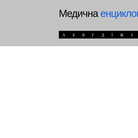
Медична
енцикло
А
Б
В
Г
Д
Ї
Ж
З