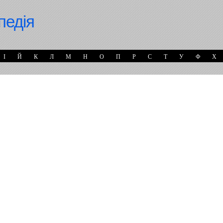
педія
І
Й
К
Л
М
Н
О
П
Р
С
Т
У
Ф
Х