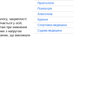
Проктологія
Психіатрія
Алкоголізм
олосу, захриплості.
Куріння
чається у осіб,
Спортивна медицина
тані при зникнення
Судова медицина
аних з напругою
причин, що викликали