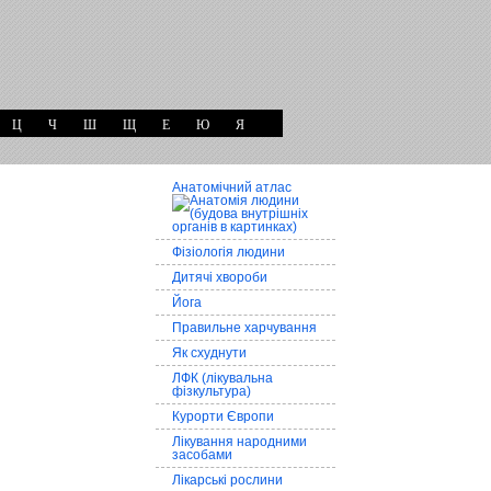
Ц
Ч
Ш
Щ
Е
Ю
Я
Анатомічний атлас
Фізіологія людини
Дитячі хвороби
Йога
Правильне харчування
Як схуднути
ЛФК (лікувальна
фізкультура)
Курорти Європи
Лікування народними
засобами
Лікарські рослини