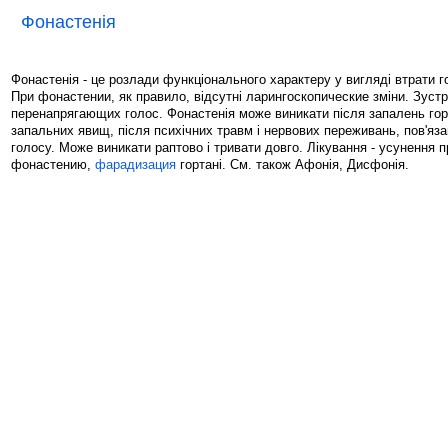
Фонастенія
Фонастенія - це розлади функціонального характеру у вигляді втрати г
При фонастении, як правило, відсутні ларингоскопические зміни. Зустрі
перенапрягающих голос. Фонастенія може виникати після запалень гор
запальних явищ, після психічних травм і нервових переживань, пов'яз
голосу. Може виникати раптово і тривати довго. Лікування - усунення 
фонастению,
фарадизация
гортані. См. також Афонія, Дисфонія.