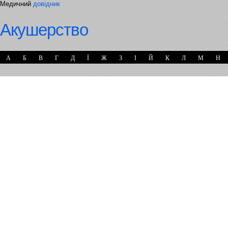
Медичний
довідник
Акушерство
А
Б
В
Г
Д
Ї
Ж
З
І
Й
К
Л
М
Н