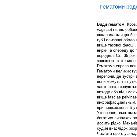
Гематоми род
Види гематом
. Кров
vaginae) являє собою
околовлагалищной кл
губ і слизової оболо
вище тазової фасції,
нирки, а спереду до п
породіллі Ст., 35 ро
зовнішніх статевих ор
Гематома справа пош
Гематоми великих губ
перепони, де зустріч
вони можуть тягнутис
часто розташовуються
виходу або піднімаюч
вище fasciae pelvina
инфрафасциальным. С
при пошкодженні її 
Утворення гематом ма
багатьох випадках во
досить рідко. Механі
судин внаслідок розри
Частота цього усклад