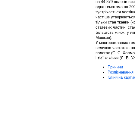
на 44 879 пологів ви
одна гематома на 200
зустрічається частіш
частіше утворюються 
тільки стан тканин (к
статевих частин, ста
Більшість жінок, у я
Мошков).
У многорожавших гем
великою частотою ва
пологах (С. С. Холмо
і тієї ж жінки (Л. В. 
Причини
Розпізнавання
Клінічна карти