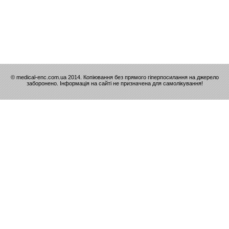
© medical-enc.com.ua 2014. Копіювання без прямого гіперпосилання на джерело
заборонено. Інформація на сайті не призначена для самолікування!