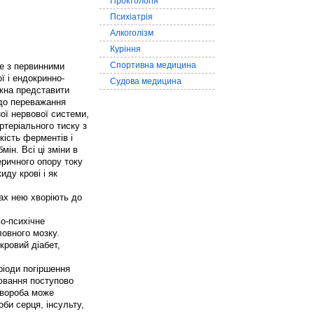
Проктологія
Психіатрія
Алкоголізм
Куріння
Спортивна медицина
не з первинними
ї і ендокринно-
Судова медицина
ожна представити
до переважання
ої нервової системи,
ртеріального тиску з
кість ферментів і
ін. Всі ці зміни в
еричного опору току
ду крові і як
ах нею хворіють до
о-психічне
ловного мозку.
кровий діабет,
ріоди погіршення
ювання поступово
 хвороба може
би серця, інсульту,