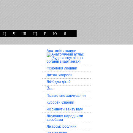
Ц
Ч
Ш
Щ
Е
Ю
Я
Анатомія людини
Фізіологія людини
Дитячі хвороби
ЛФК для дітей
Йога
Правильне харчування
Курорти Європи
Як скинути зайву вагу
Лікування народними
засобами
Лікарські рослини