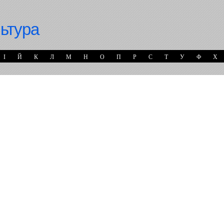
льтура
І
Й
К
Л
М
Н
О
П
Р
С
Т
У
Ф
Х