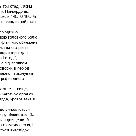
 три стадії, яким
ія). Прикордонна
межах 140/90-160/95
их заходів цей стан
еріодично
явою головного болю,
і фізичних обмежень.
рмального рівня.
 характерні для
I стадії,
ше під впливом
хворих в період
ацею і виконувати
ртрофія лівого
рт. ст. і вище,
в багатьох органах,
карда, крововилив в
), що виявляються
ору, блювотою. За
ли підвищення АТ
го об'єму серця; і
ється внаслідок