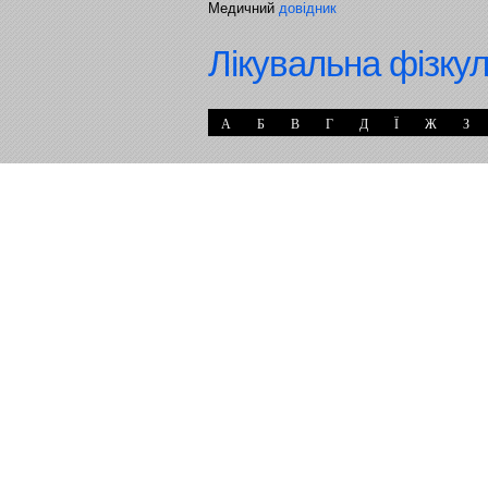
Медичний
довідник
Лікувальна фізку
А
Б
В
Г
Д
Ї
Ж
З