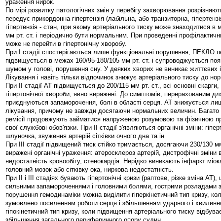
ураження нирок.
По мірі розвитку патологічних змін у перебігу захворювання розрізняють
передує прикордонна гіпертензія (лабільна, або транзиторна, гіпертенз
гіпертензія - стан, при якому артеріального тиску може знаходитися в 
мм рт. ст. і періодично бути нормальним. При проведенні профілактичн
може не перейти в гіпертонічну хворобу.
При I стадії спостерігаються лише функціональні порушення, ПЕКЛО п
підвищується в межах 160/95-180/105 мм рт. ст. і супроводжується по
шумом у голові, порушення сну. У деяких хворих не виникає життєвих 
Лікування і навіть тільки відпочинок знижує артеріального тиску до но
При II стадії АТ підвищується до 200/115 мм рт. ст., всі основні скарги,
гіпертонічної хвороби, явно виражені. До симптомів, перерахованим для 
приєднуються запаморочення, болі в області серця. АТ знижується ли
лікування, причому не завжди досягаючи нормальних величин. Багато 
ремісії продовжують займатися напруженою розумовою та фізичною пр
свої службові обов'язки. При II стадії з'являються органічні зміни: гіпе
шлуночка, звуження артерій сітківки очного дна та ін
При III стадії підвищений тиск стійко тримається, досягаючи 230/130 мм 
виражені органічні ураження: атеросклероз артерій, дистрофічні зміни 
недостатність кровообігу, стенокардія. Нерідко виникають інфаркт міо
головний мозок або сітківку ока, ниркова недостатність.
При II і III стадіях бувають гіпертонічні кризи (раптове, різке зміна АТ
сильними запамороченнями і головними болями, гострими розладами з
порушення гемодинаміки можна виділити гіперкінетичний тип кризу, ко
зумовлено посиленням роботи серця і збільшенням ударного і хвилинно
гіпокінетичний тип кризу, коли підвищення артеріального тиску відбува
збільшення загального периферичного опору судин.