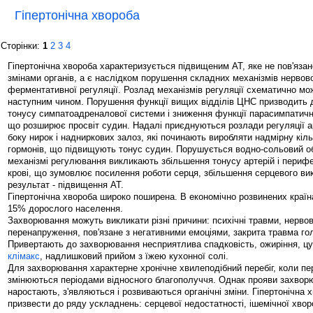
Гіпертонічна хвороба
Сторінки:
1
2
3
4
Гіпертонічна хвороба характеризується підвищеним АТ, яке не пов'яза
змінами органів, а є наслідком порушення складних механізмів нервово
ферментативної регуляції. Розлад механізмів регуляції схематично м
наступним чином. Порушення функції вищих відділів ЦНС призводить 
тонусу симпатоадреналової системи і зниження функції парасимпатичн
що розширює просвіт судин. Надалі приєднуються розлади регуляції а
боку нирок і надниркових залоз, які починають виробляти надмірну кіль
гормонів, що підвищують тонус судин. Порушується водно-сольовий обм
механізмі регулювання викликають збільшення тонусу артерій і периф
крові, що зумовлює посилення роботи серця, збільшення серцевого вики
результат - підвищення АТ.
Гіпертонічна хвороба широко поширена. В економічно розвинених країн
15% дорослого населення.
Захворювання можуть викликати різні причини: психічні травми, нервов
перенапруження, пов'язане з негативними емоціями, закрита травма го
Привертають до захворювання несприятлива спадковість, ожиріння, цу
клімакс
, надлишковий прийом з їжею кухонної солі.
Для захворювання характерне хронічне хвилеподібний перебіг, коли пе
змінюються періодами відносного благополуччя. Однак прояви захвор
наростають, з'являються і розвиваються органічні зміни. Гіпертонічна
призвести до ряду ускладнень: серцевої недостатності, ішемічної хворо