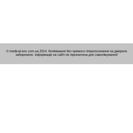
© medical-enc.com.ua 2014. Копіювання без прямого гіперпосилання на джерело
заборонено. Інформація на сайті не призначена для самолікування!