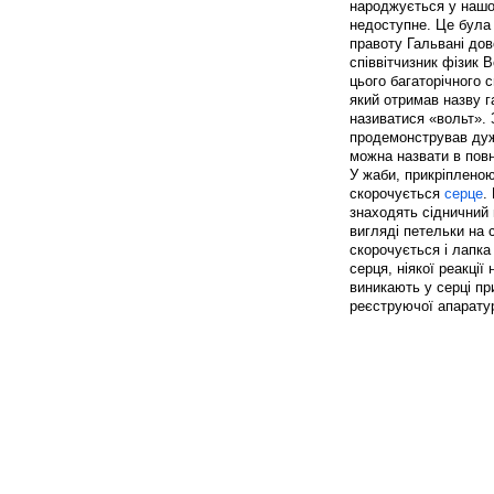
народжується у нашом
недоступне. Це була 
правоту Гальвані дов
співвітчизник фізик 
цього багаторічного с
який отримав назву г
називатися «вольт». 
продемонстрував дуже
можна назвати в пов
У жаби, прикріпленою
скорочується
серце
.
знаходять сідничний 
вигляді петельки на
скорочується і лапка 
серця, ніякої реакці
виникають у серці пр
реєструючої апаратур