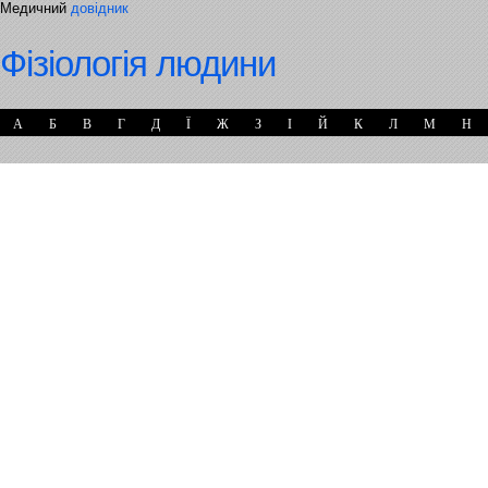
Медичний
довідник
Фізіологія людини
А
Б
В
Г
Д
Ї
Ж
З
І
Й
К
Л
М
Н