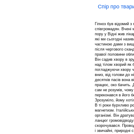
Спір про твар
Гіпноз був відомий з
співгромадян. Вчені 
пору у Відні жив ліка
які ми сьогодні нази
частиною дами з вищо
після чергового скан
правої половини обли
Він садив хвору в зр
над тілом хворий як б
погладжуючи хвору че
вниз, від голови до н
десятків пасів вона 
працює, око бачить. 
сам не розумів, чому
переконався в його б
Зрозуміло, йому хоті
В ті роки бурхливо р
магнетизм. Італійськ
організмі. Він драту
ланцюг громовідводу.
скорочувався. Прово
і звичайні, природні