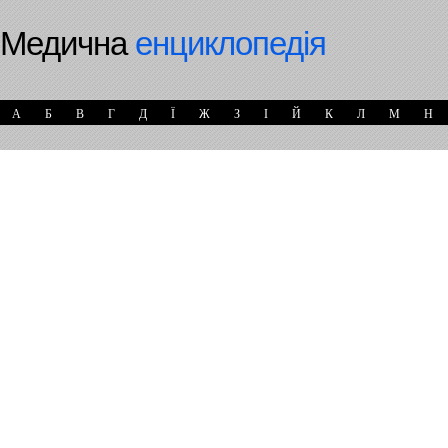
Медична
енциклопедія
А
Б
В
Г
Д
Ї
Ж
З
І
Й
К
Л
М
Н