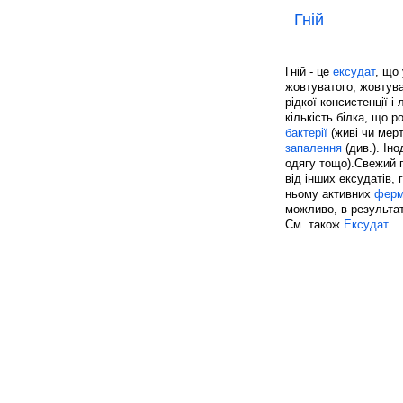
Гній
Гній - це
ексудат
, що
жовтуватого, жовтува
рідкої консистенції і
кількість білка, що 
бактерії
(живі чи мерт
запалення
(див.). Іно
одягу тощо).Свежий г
від інших ексудатів, 
ньому активних
ферм
можливо, в результат
См. також
Ексудат
.