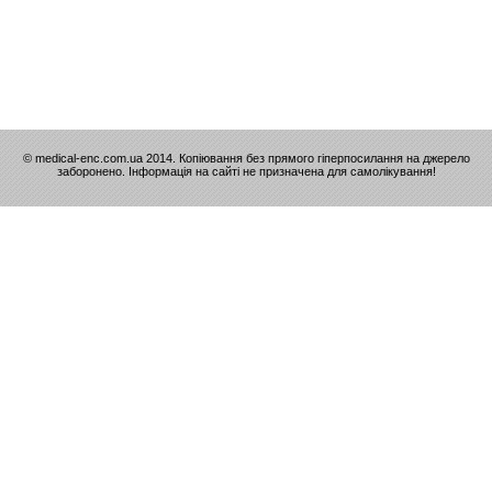
© medical-enc.com.ua 2014. Копіювання без прямого гіперпосилання на джерело
заборонено. Інформація на сайті не призначена для самолікування!