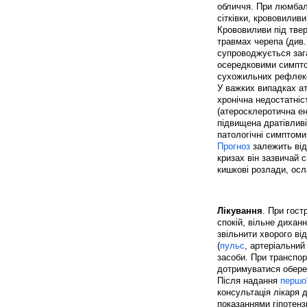
обличчя. При люмбал
сітківки, крововилив
Крововиливи під тве
травмах черепа (див
супроводжується заг
осередковими симпто
сухожильних рефлексі
У важких випадках ат
хронічна недостатніс
(атеросклеротична ен
підвищена дратівливіс
патологічні симптоми
Прогноз
залежить від
кризах він зазвичай
кишкові розлади, осл
Лікування
. При гост
спокій, вільне дихан
звільнити хворого від
(
пульс
, артеріальний
засоби. При транспор
дотримуватися обере
Після надання
першо
консультація лікаря
показаннями гіпотенз