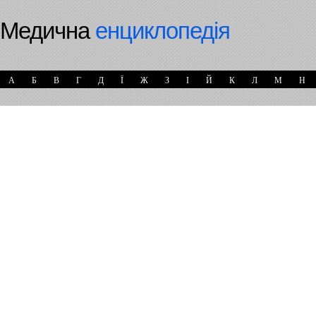
Медична
енциклопедія
А
Б
В
Г
Д
Ї
Ж
З
І
Й
К
Л
М
Н