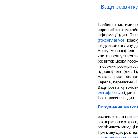
Вади розвитку
Найбільш частими пр
нервової системи або
інформації (див. Гене
(
токсоплазмоз
, крас
шкідливого впливу де
мозку. Аненцефалія -
часто поєднується з 
розвиток мозку поро
- невеликі розміри з
гідроцефалія (див. Г
мозкові грижі - частк
черепа, переважно біл
Вади розвитку головн
олігофренією
(див.).
Пошкодження - див.
Порушення мозков
розвиваються при
гі
захворюваннях крові,
розрізняють минущі по
При минущих розлада
запаморочення
,
ціано