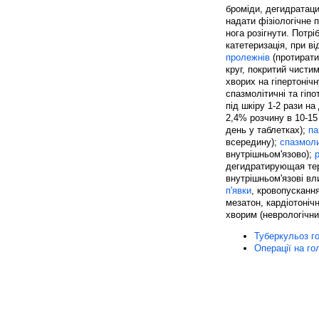
броміди, дегидратаци
надати фізіологічне 
нога розігнути. Потрі
катетеризація, при ві
пролежнів
(протирати
круг, покритий чисти
хворих на гіпертоніч
спазмолітичні та гіп
під шкіру 1-2 рази на
2,4% розчину в 10-1
день у таблетках);
па
всередину);
спазмол
внутрішньом'язово);
дегидратирующая тер
внутрішньом'язові вл
п'явки
, кровопускання
мезатон, кардіотоніч
хворим (неврологічни
Туберкульоз г
Операції на г