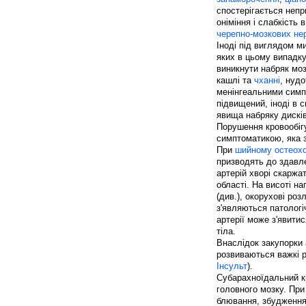
спостерігається непр
оніміння і слабкість в
черепно-мозкових не
Іноді під виглядом м
яких в цьому випадку
виникнути набряк мо
кашлі та
чханні
, нуд
менінгеальними симп
підвищений, іноді в с
явища набряку дисків
Порушення кровообіг
симптоматикою, яка 
При
шийному остеохо
призводять до здав
артерій хворі скаржа
області. На висоті н
(див.), окорухові роз
з'являються патологі
артерії може з'явити
тіла.
Внаслідок закупорки 
розвиваються важкі р
Інсульт
).
Субарахноїдальний к
головного мозку. При
блювання, збудження,