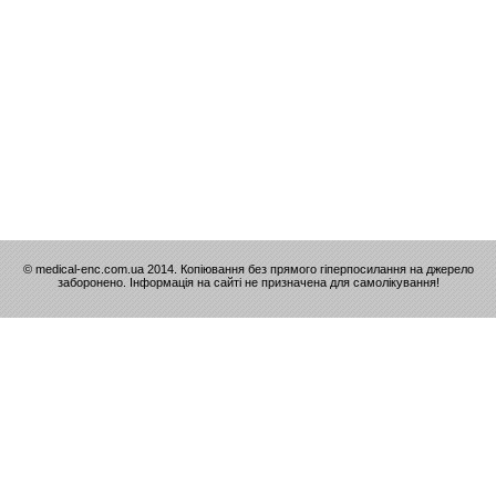
© medical-enc.com.ua 2014. Копіювання без прямого гіперпосилання на джерело
заборонено. Інформація на сайті не призначена для самолікування!