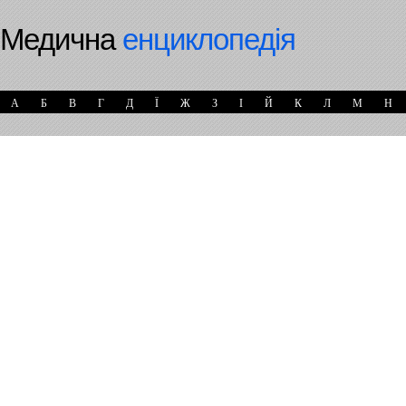
Медична
енциклопедія
А
Б
В
Г
Д
Ї
Ж
З
І
Й
К
Л
М
Н