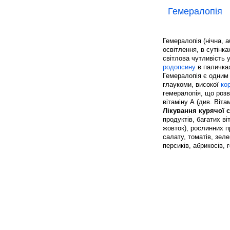
Гемералопія
Гемералопія (нічна, а
освітлення, в сутінк
світлова чутливість 
родопсину
в паличках
Гемералопія є одним
глаукоми, високої
ко
гемералопія, що розв
вітаміну А (див. Віта
Лікування курячої 
продуктів, багатих в
жовток), рослинних пр
салату, томатів, зел
персиків, абрикосів, 