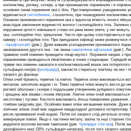
кон'юнктиву, рогівку, склеру, а при проникаючих пораненнях і в порожн
основних ознак поранення ока є біль. При поверхневих ушкодженнях р
відмічається
світлобоязнь
, сльозотеча, при пошкодженні кон'юнктиви 
Ознакою проникаючого поранення ока є відносна м'якість очного яблук
внаслідок закінчення водянистої вологи і склоподібного тіла. Залежно 
порушення цілості зовнішньої стінки очі рана може зяяти, у неї можут
ока, склоподібне тіло, кришталик. Часто при цьому спостерігаються к
камеру і склоподібне тіло. При приєднанні інфекції може розвинутися 
-
панофтальміт
(див.). Дуже важким ускладненням проникаючого поран
захворювання другого ока - так звана
симпатична офтальмія
(див.). Лі
травмою очей повинен проводити лікар-окуліст. Лікування хворих з п
пораненнями проводиться обов'язково в очних стаціонарах. Середній м
травмі ока повинен закапати в кон'юнктивальний мішок ока потерпілог
сульфацил-натрію (
альбуциду
), накласти стерильну пов'язку на око і 
хворого до фахівця.
Опіки очей бувають термічні та хімічні. Термічні опіки викликаються в
металом, киплячою водою і ін. Тяжкі термічні опіки можуть вести до не
рогової оболонки і склери з подальшим утворенням рубцевого помутнін
і зрощень між віками і очним яблуком. Хімічні опіки очей викликаютьс
кислотами і лугами. Кислоти викликають більш поверхневе ураження,
глибоке шкідливу дію. Особливо важкі опіки негашеним вапном. Дуже 
хімічних опіках очей має надання невідкладної допомоги потерпілому.
рясне промивання очей водою. Потім очі хворого слід ретельно оглянут
вивернувши повіки. Якщо є частинки металу, вапна та інші сторонні тіл
видалити вологим ватним тампоном (див.
Чужорідні тіла ока
). Потім з
дезінфікуючі мазі (30% сульфацил-натрієва), після чого хворого напра