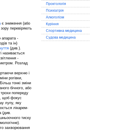
Проктологія
Психіатрія
Алкоголізм
а
є зниження (або
Куріння
я зору перевіряють
Спортивна медицина
Судова медицина
 апарата -
дів та ін)
чуття
(див.).
ті називається
вітлення -
ометром. Розлад
ертаючи верхню і
іни рогівки,
Більш тонкі зміни
ного бічного, або
і трохи попереду
к, щоб фокус
шу лупу, яку
юється лікарем-
 (див.
ішньоочного тиску
мологічне).
ого захворювання