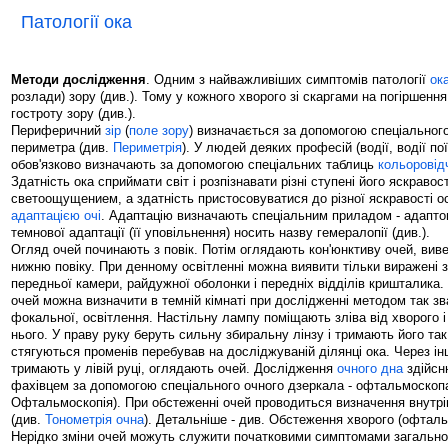
Патології ока
Методи дослідження
. Одним з найважливіших симптомів патології
ок
розлади) зору (див.). Тому у кожного хворого зі скаргами на погіршенн
гостроту зору (див.).
Периферичний
зір
(
поле зору
) визначається за допомогою спеціального
периметра (див.
Периметрія
). У людей деяких професій (водії, водії поїз
обов'язково визначають за допомогою спеціальних таблиць
кольоровід
Здатність ока сприймати світ і розпізнавати різні ступені його яскравос
светоощущением, а здатність пристосовуватися до різної яскравості ос
адаптацією очі
. Адаптацію визначають спеціальним приладом - адапт
темнової адаптації (її уповільнення) носить назву гемералопії (див.).
Огляд очей починають з повік. Потім оглядають кон'юнктиву очей, вив
нижню повіку. При денному освітленні можна виявити тільки виражені зм
передньої камери, райдужної оболонки і передніх відділів кришталика. 
очей можна визначити в темній кімнаті при дослідженні методом так зва
фокальної, освітлення. Настільну лампу поміщають зліва від хворого 
нього. У праву руку беруть сильну збиральну лінзу і тримають його та
стягуються променів перебував на досліджуваній ділянці ока. Через ін
тримають у лівій руці, оглядають очей. Дослідження
очного дна
здійсн
фахівцем за допомогою спеціального очного дзеркала - офтальмоскопа
Офтальмоскопія). При обстеженні очей проводиться визначення внутр
(див.
Тонометрія очна
). Детальніше - див. Обстеження хворого (офталь
Нерідко зміни очей можуть служити початковими симптомами загальн