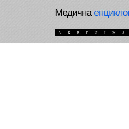
Медична
енцикло
А
Б
В
Г
Д
Ї
Ж
З