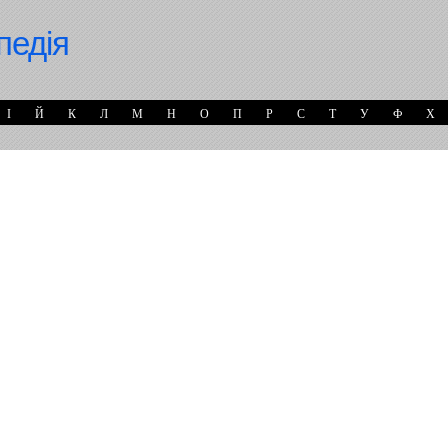
педія
І
Й
К
Л
М
Н
О
П
Р
С
Т
У
Ф
Х