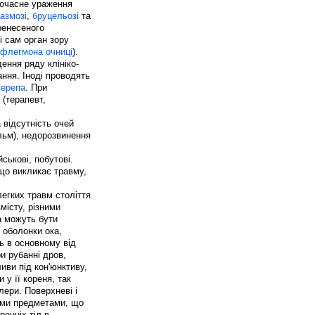
дночасне ураження
азмозі
,
бруцельозі
та
ренесеного
і сам орган зору
флегмона
очниці
).
ення ряду клініко-
ння. Іноді проводять
черепа
. При
 (терапевт,
 відсутність очей
льм), недорозвинення
ськові, побутові.
 що викликає травму,
егких травм століття
місту, різними
а можуть бути
 оболонки ока,
ь в основному від
и рубанні дров,
иви під кон'юнктиву,
у її кореня, так
лери. Поверхневі і
ими предметами, що
онніх тіл в