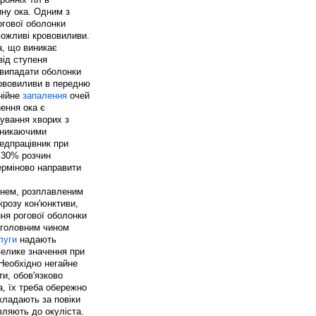
ину ока. Одним з
огової оболонки
можливі крововиливи.
а, що виникає
від ступеня
ь випадати оболонки
рововиливи в передню
гнійне
запалення
очей
ення ока є
кування хворих з
роникаючими
едпрацівник при
о 30% розчин
терміново направити
огнем, розплавленим
крозу кон'юнктиви,
ня рогової оболонки
я головним чином
луги
надають
велике значення при
 Необхідно негайне
и, обов'язково
а, їх треба обережно
акладають за повіки
вляють до окуліста.