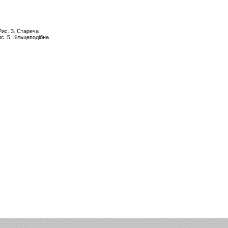
Рис. 3. Стареча
с. 5. Кільцеподібна