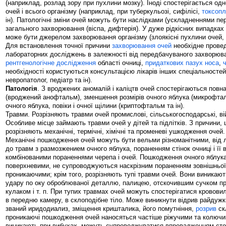
(наприклад, розлад зору при пухлини мозку). Іноді спостерігається о
очей і всього організму (наприклад, при туберкульозі, сифілісі,
токсопл
ін). Патологічні зміни очей можуть бути наслідками (ускладненнями пе
загального захворювання (віспа, дифтерія). У дуже рідкісних випадках 
може бути джерелом захворювання організму (злоякісні пухлини очей,
Для встановлення точної причини
захворювання очей
необхідне провед
лабораторних досліджень в залежності від передбачуваного захворюва
рентгенологічне дослідження
області очниці,
придаткових пазух носа
,
необхідності користуються консультацією лікарів інших спеціальностей
невропатолог, педіатр та ін).
Патологія
. З вроджених аномалій і каліцтв очей спостерігаються повна
(вроджений анофтальм), зменшення розмірів очного яблука (микрофта
очного яблука, повіки і очної щілини (криптофтальм та ін).
Травми. Розрізняють травми очей промислові, сільськогосподарські, вій
Особливе місце займають травми очей у дітей та підлітків. З причини,
розрізняють механічні, термічні, хімічні та променеві ушкодження очей.
Механічні пошкодження очей можуть бути вельми різноманітними, від л
до травм з размозжением очного яблука, пораненням стінок очниці і її в
комбінованими пораненнями черепа і очей. Пошкодження очного яблук
поверхневими, не супроводжуються наскрізним пораненням зовнішньої
проникаючими; крім того, розрізняють тупі травми очей. Вони виникают
удару по оку оброблюваної деталлю, палицею, отскочившим сучком пр
кулаком і т. п. При тупих травмах очей можуть спостерігатися крововил
в передню камеру, в склоподібне тіло. Може виникнути відрив райдужки 
званий иридодиализ, зміщення кришталика, його помутніння,
розрив
ск
проникаючі пошкодження очей наносяться частіше ріжучими та колюч
виникають при вибухах, можуть супроводжуватися впровадженням стор