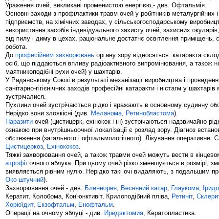
Ураження очей, викликані променистою енергією,- див. Офтальмія.
Основні заходи з профілактики травм очей у робітників металургійних 
підприємств, на хімічних заводах, у сільськогосподарському виробницт
використання засобів індивідуального захисту очей, захисних окулярів
від пилу і диму в цехах, раціональне достатнє освітлення приміщень, с
робота.
До
професійним захворювань
органу зору відносяться: катаракта склод
осіб, що піддаються впливу радіоактивного випромінювання, а також ні
маятникоподібні рухи очей) у шахтарів.
У Радянському Союзі в результаті механізації виробництва і проведен
санітарно-гігієнічних заходів професійні катаракти і ністагм у шахтарів
зустрічалися.
Пухлини очей зустрічаються рідко і вражають в основному судинну обол
Нерідко вони злоякісні (див.
Меланома
,
Ретинобластома
).
Паразити
очей (цистицерк, ехінокок і ін) зустрічаються надзвичайно рі
ознакою при внутрішньоочної локалізації є розлад зору. Діагноз встан
обстеження (загального і офтальмологічного). Лікування оперативне. С
Цистицеркоз
,
Ехінококоз
.
Тяжкі захворювання очей, а також травми очей можуть вести в кінцево
атрофії
очного яблука. При цьому очей різко зменшується в розмірі, зм
виявляється рівним нулю. Нерідко такі очі видаляють, з подальшим пр
Око штучний
).
Захворювання очей - див.
Бленнорея
,
Весняний катар
,
Глаукома
,
Іридо
Кератит, Колобома, Кон'юнктивіт, Крилоподібний пліва,
Ретиніт
,
Склери
Хоріоїдит
,
Екзофтальм
,
Енофтальм
.
Операції на очному яблуці - див.
Иридэктомия
, Кератопластика.