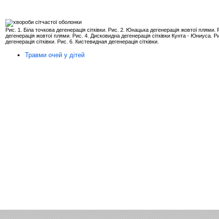
Рис. 1. Біла точкова дегенерація сітківки. Рис. 2. Юнацька дегенерація жовтої плями. 
дегенерація жовтої плями. Рис. 4. Дисковидна дегенерація сітківки Кунта - Юниуса. Ри
дегенерація сітківки. Рис. 6. Кистевидная дегенерація сітківки.
Травми очей у дітей