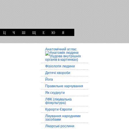
Ц
Ч
Ш
Щ
Е
Ю
Я
Анатомічний атлас
Фізіологія людини
Дитячі хвороби
Йога
Правильне харчування
Як схуднути
ЛФК (лікувальна
фізкультура)
Курорти Європи
Лікування народними
засобами
Лікарські рослини