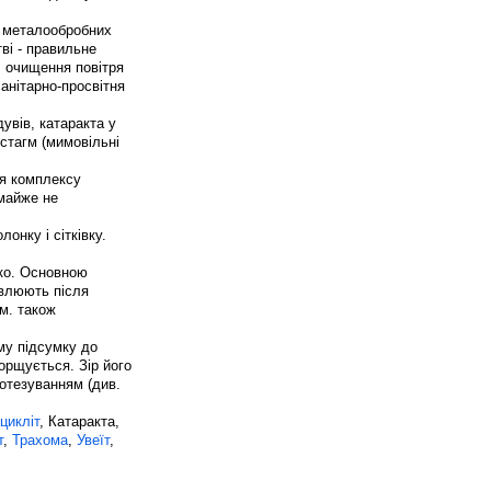
і металообробних
ві - правильне
, очищення повітря
анітарно-просвітня
увів, катаракта у
стагм (мимовільні
ня комплексу
 майже не
онку і сітківку.
дко. Основною
овлюють після
м. також
му підсумку до
орщується. Зір його
отезуванням (див.
цикліт
, Катаракта,
т
,
Трахома
,
Увеїт
,