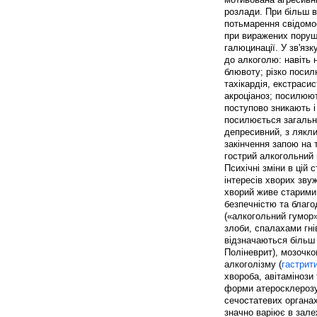
розлади. При більш 
потьмарення свідомос
при виражених поруше
галюцинації. У зв'яз
до алкоголю: навіть н
блювоту; різко посил
тахікардія, екстраси
акроціаноз; посилюют
поступово зникають і
посилюється загальни
депресивний, з лякли
закінчення запою на 
гострий алкогольний 
Психічні зміни в цій
інтересів хворих зву
хворий живе старими 
безпечністю та благо
(«алкогольний гумор
злоби, спалахами гні
відзначаються більш 
Поліневрит), мозочков
алкоголізму (
гастрит
хвороба, авітамінози 
форми атеросклерозу і
сечостатевих органах)
значно варіює в зале