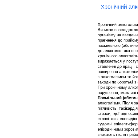
Хронічний алк
Хронічний алкоголізм
Виникає внаслідок з
організму на введен
прагнення до прийому
похмільного (абстине
до алкоголю, яка сп
хронічного алкоголізм
виражається у поступ
ставленні до праці і 
поширення алкоголіз
з алкоголізмом та йо
заходи по боротьбі з
При хронічному алкого
порушення, можливі п
Похмільний (абстин
алкоголізму. Після за
пітливість, тахікарді
страхи, ідеї відносин
страхітливі сновидін
судомні епілептифор
епізодичними зорови
зникають після прий