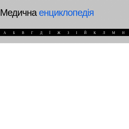
Медична
енциклопедія
А
Б
В
Г
Д
Ї
Ж
З
І
Й
К
Л
М
Н