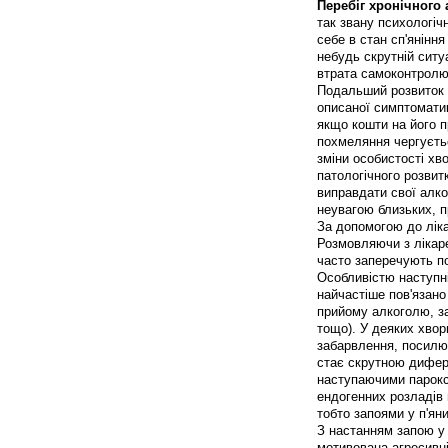
Перебіг хронічного 
так звану психологіч
себе в стан сп'яніння
небудь скрутній ситу
втрата самоконтролю
Подальший розвиток 
описаної симптоматик
якщо кошти на його 
похмеляння чергуєтьс
зміни особистості хв
патологічного розвит
виправдати свої алк
неувагою близьких, пр
За допомогою до ліка
Розмовляючи з лікар
часто заперечують п
Особливістю наступні
найчастіше пов'язан
прийому алкоголю, за 
тощо). У деяких хвор
забарвлення, посилю
стає скрутною дифер
наступаючими парокси
ендогенних розладів 
тобто запоями у п'ян
З настанням запою у 
мотивована агресивні