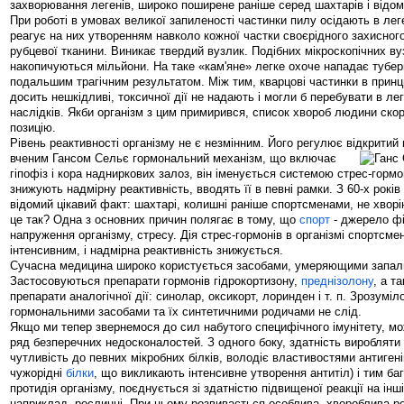
захворювання легенів, широко поширене раніше серед шахтарів і відом
При роботі в умовах великої запиленості частинки пилу осідають в лег
реагує на них утворенням навколо кожної частки своєрідного захисного
рубцевої тканини. Виникає твердий вузлик. Подібних мікроскопічних ву
накопичуються мільйони. На таке «кам'яне» легке охоче нападає тубер
подальшим трагічним результатом. Між тим, кварцові частинки в принци
досить нешкідливі, токсичної дії не надають і могли б перебувати в ле
наслідків. Якби організм з цим примирився, список хвороб людини ско
позицію.
Рівень реактивності організму не є незмінним. Його регулює відкрити
вченим
Гансом Сельє гормональний механізм, що включає
гіпофіз і кора надниркових залоз, він іменується системою стрес-гормо
знижують надмірну реактивність, вводять її в певні рамки. З 60-х років
відомий цікавий факт: шахтарі, колишні раніше спортсменами, не хворі
це так? Одна з основних причин полягає в тому, що
спорт
- джерело фі
напруження організму, стресу. Дія стрес-гормонів в організмі спортсмен
інтенсивним, і надмірна реактивність знижується.
Сучасна медицина широко користується засобами, умеряющими запал
Застосовуються препарати гормонів гідрокортизону,
преднізолону
, а т
препарати аналогічної дії: синолар, оксикорт, лоринден і т. п. Зрозумі
гормональними засобами та їх синтетичними родичами не слід.
Якщо ми тепер звернемося до сил набутого специфічного імунітету, мо
ряд безперечних недосконалостей. З одного боку, здатність виробляти
чутливість до певних мікробних білків, володіє властивостями антигені
чужорідні
білки
, що викликають інтенсивне утворення антитіл) і тим б
протидія організму, поєднується зі здатністю підвищеної реакції на інші
наприклад, рослинні. При цьому розвивається особлива, хвороблива ре