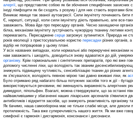
алергії
, що представляє собою як би збочення специфічних захисних си
іноді лімфоцити як би сходять з розуму і для них стають ворогами біл
Виникає явище так званої аутоагресії. Сили імунітету починають бити п
Є, нарешті, ситуації, коли сили імунітету діють правильно, але все-та
заважають. Мова йде про пересадку органів. Чесно захищаючи організ
білка, механізми імунітету зустрічають чужорідну тканину лютими кон
перемагають. Пересаджене
серце
загрожує зупинитися. Природа не ст
років еволюції з пристосувальною користю
пересадки
різних органів, 
відбір не попрацював у цьому плані.
У всіх названих випадках, коли нормальні або перекручені механізми н
нам заважають і шкодять, доводиться знову вдаватися до дій, умер
організму
. Крім гормональних і синтетичних препаратів, про які вже г
допомогу численні ліки, що володіють так званим десенсибилизирующ
знижують підвищену чутливість, сенсибілізацію тканин до різних агент
як з'ясувалося, володіють певною мірою такі давно вживані ліки, як
ас
Було отримано ряд набагато більш потужних засобів того ж дії - бутаді
використовуються речовини, які зменшують вираженість алергічних реа
димедрол, піпольфен. Взагалі, можна стверджувати, що за останні пів
найважливішими у збагаченні наших лікарських арсеналів з'явилися дв
антибіотиків і відкриття засобів, що знижують реактивність організму та
Як бачимо, наша самооборона має не тільки слабкі місця, але деколи 
протилежність. Така вже суперечливість нашого життя. Як ми вже гово
симфонії є гармонія і дисгармонія, консонанси і дисонанси.