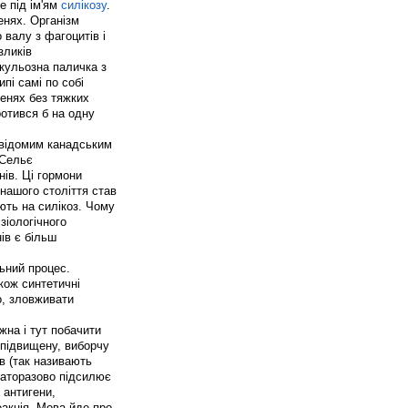
е під ім'ям
силікозу
.
енях. Організм
 валу з фагоцитів і
зликів
кульозна паличка з
пі самі по собі
генях без тяжких
ротився б на одну
й відомим канадським
нів. Ці гормони
 нашого століття став
ють на силікоз. Чому
зіологічного
ів є більш
ьний процес.
акож синтетичні
ло, зловживати
жна і тут побачити
 підвищену, виборчу
в (так називають
агаторазово підсилює
 антигени,
акція. Мова йде про