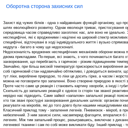
Оборотна сторона захисних сил
Захист від чужих білків - одна з найдавніших функцій організму, що п
шлях еволюційного розвитку. Однак еволюція триває, пристосування о
середовища часом справедливо захоплює нас, але воно не ідеально. З
неспецифічні, які є вродженими і націлені на широкий спектр можливих в
специфічні, відточувані в ході індивідуального життя і вузько спрямова
недруга - багато в чому ще недосконалі.
Недосконалість вроджених неспецифічних механізмів оборони можна 
двома прикладами. По-перше, всі знають, з чого починаються багато хто
захворювання, що перебігають з гарячкою - різким підвищенням темпер
Звичайно, при більш високій температурі прискорюється вироблення ан
собі гарячковий стан надзвичайно обтяжливо, і доводиться визнати, щ
тут ліки, вироблене природою, то ліки це досить гірке, а часом і жорсто
можна не поговорити про запаленні. Воно створене природою в якості з
Проте часто саме ця реакція і становить картину хвороби, а іноді і губи
Схильність до запальних реакцій є однією із сторін так званої реактивно
нерідко нас підводить. Саме зайвої «запалом» запальної реакції пояс
хто так звані простудні захворювання дихальних шляхів: організм поч
реагувати на мікробів, які до того довго були нашими нешкідливими кв
Класичний приклад тому - запалення легенів. Пневмокок - мікроб, в пр
небезпечний. З ним захисні сили, насамперед фагоцити, впоралися б і б
легенях. Між тим запальний процес, разыгравшись, виключає з диханн
легеневої тканини і сам по собі може викликати біду. Інший приклад - 