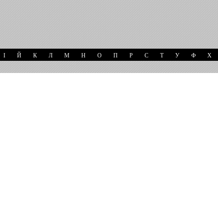
І
Й
К
Л
М
Н
О
П
Р
С
Т
У
Ф
Х