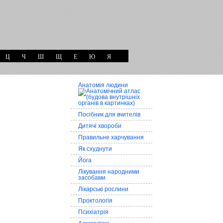
Ц
Ч
Ш
Щ
Е
Ю
Я
Анатомія людини
Посібник для вчителів
Дитячі хвороби
Правильне харчування
Як схуднути
Йога
Лікування народними
засобами
Лікарські рослини
Проктологія
Психіатрія