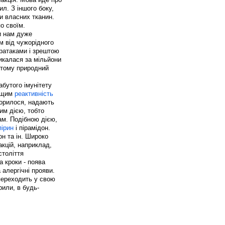
л. З іншого боку,
ки власних тканин.
о своїм.
ки нам дуже
м від чужорідного
тратаками і зрештою
икалася за мільйони
а тому природний
абутого імунітету
яющим
реактивність
оворилося, надають
им дією, тобто
ам. Подібною дією,
пірин
і пірамідон.
он та ін. Широко
кцій, наприклад,
століття
а кроки - поява
 алергічні прояви.
переходить у свою
рили, в будь-