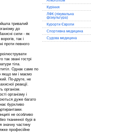
Алкоголізм
Куріння
ЛФК (лікувальна
фізкультура)
ройшла тривалий
Курорти Європи
рганізму до
Спортивна медицина
ахисні сили - як
Судова медицина
орогів, так і
ні проти певного
проілюструвати
 так звані гострі
атури тіла.
титіл. Однак саме по
о якщо ми і маємо
кий. По-друге, не
ахисної реакції.
ть організм.
сті організму і
нюються дуже багато
инає бурхливо
артирантами.
инципі не особливо
ез тканинної бурі в
я значну частину
тяжке професійне