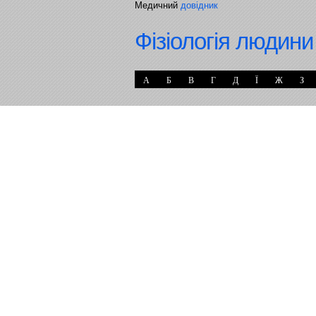
Медичний
довідник
Фізіологія людини
А
Б
В
Г
Д
Ї
Ж
З