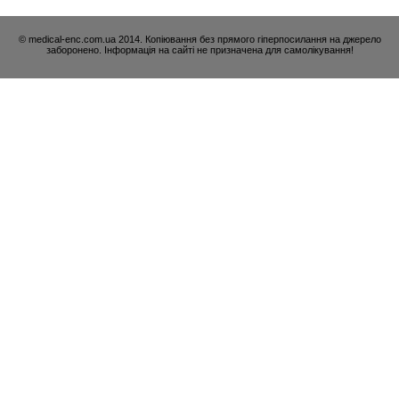
© medical-enc.com.ua 2014. Копіювання без прямого гіперпосилання на джерело
заборонено. Інформація на сайті не призначена для самолікування!