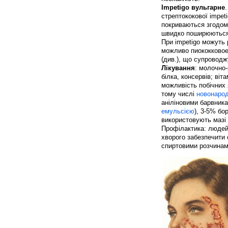
Impetigo вульгарне
стрептококової impet
покриваються згодом
швидко поширюються
При impetigo можуть
можливо пиококковое
(див.), що супроводж
Лікування
: молочно
білка, консервів; віт
можливість побічних
тому числі
новонаро
аніліновими барвник
емульсією
), 3-5% бо
використовують мазі 
Профілактика: людей 
хворого забезпечити 
спиртовими розчинам