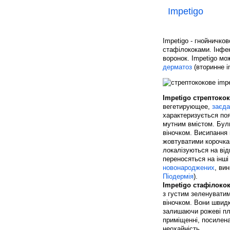
Impetigo
Impetigo - гнойничко
стафілококами. Інфек
воронок. Impetigo м
дерматоз
(вторинне i
Impetigo стрептоко
вегетирующее,
заєда
характеризується поя
мутним вмістом. Буль
віночком. Висипання 
жовтуватими корочкам
локалізуються на відк
переносяться на інші
новонароджених
, ви
Піодермія
).
Impetigo стафілоко
з густим зеленуватим
віночком. Вони швидко
залишаючи рожеві пл
приміщенні, посилена
неохайність.