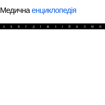
Медична
енциклопедія
А
Б
В
Г
Д
Ї
Ж
З
І
Й
К
Л
М
Н